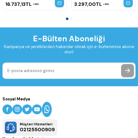
16.737,13
TL
3.297,00
TL
KDV
KDV
E-Bülten Aboneliği
Kampanya ve yeniliklerden haberdar olmak için e-bültenimize abone
olun!
Sosyal Medya
Müşteri Hizmetleri
02125500909