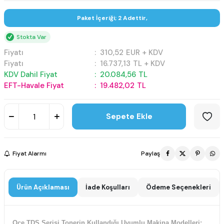
Paket İçeriği; 2 Adettir,
Stokta Var
Fiyatı
:
310,52
EUR + KDV
Fiyatı
:
16.737,13
TL + KDV
KDV Dahil Fiyat
:
20.084,56
TL
EFT-Havale Fiyat
:
19.482,02
TL
Sepete Ekle
Fiyat Alarmı
Paylaş
Ürün Açıklaması
İade Koşulları
Ödeme Seçenekleri
Oce TDS Serisi Tonerin Kullandığı Uyumlu Makina Modelleri;