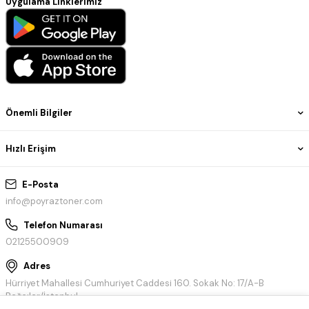
Uygulama Linklerimiz
Önemli Bilgiler
Hızlı Erişim
E-Posta
info@poyraztoner.com
Telefon Numarası
02125500909
Adres
Hürriyet Mahallesi Cumhuriyet Caddesi 160. Sokak No: 17/A-B
Bağcılar/İstanbul