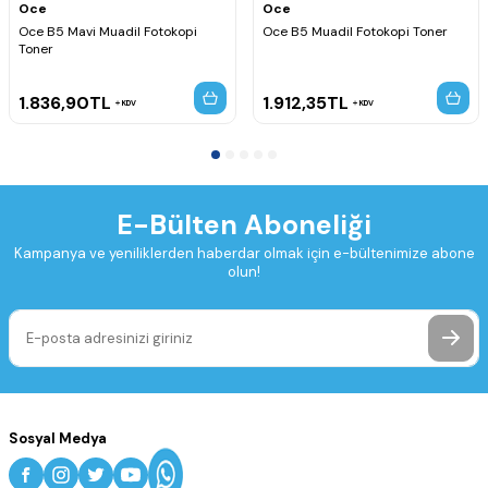
Oce
Oce
Oce B5 Mavi Muadil Fotokopi
Oce B5 Muadil Fotokopi Toner
Toner
1.836,90
TL
1.912,35
TL
KDV
KDV
E-Bülten Aboneliği
Kampanya ve yeniliklerden haberdar olmak için e-bültenimize abone
olun!
Sosyal Medya