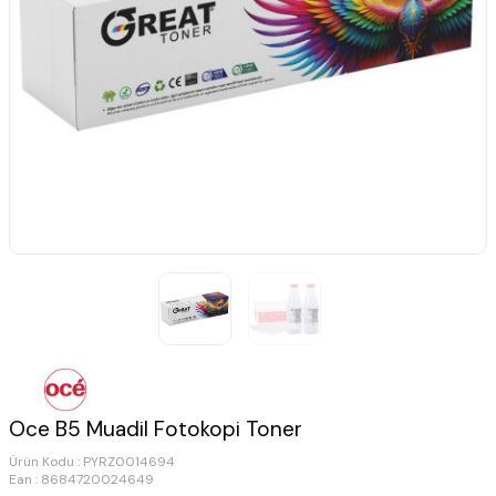
Oce B5 Muadil Fotokopi Toner
Ürün Kodu :
PYRZ0014694
Ean : 8684720024649