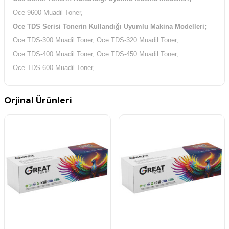
Oce 9600 Muadil Toner,
Oce TDS Serisi Tonerin Kullandığı Uyumlu Makina Modelleri;
Oce TDS-300 Muadil Toner, Oce TDS-320 Muadil Toner,
Oce TDS-400 Muadil Toner, Oce TDS-450 Muadil Toner,
Oce TDS-600 Muadil Toner,
Orjinal Ürünleri