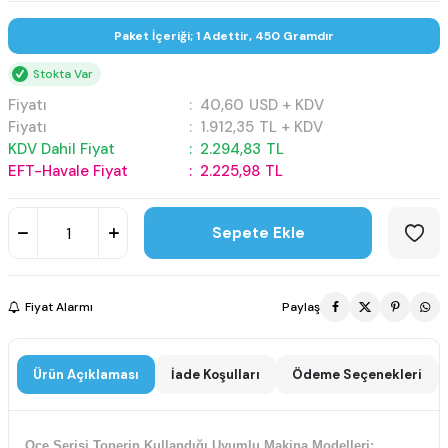
Paket İçeriği; 1 Adettir, 450 Gramdır
Stokta Var
Fiyatı
:
40,60
USD + KDV
Fiyatı
:
1.912,35
TL + KDV
KDV Dahil Fiyat
:
2.294,83
TL
EFT-Havale Fiyat
:
2.225,98
TL
Sepete Ekle
Fiyat Alarmı
Paylaş
Ürün Açıklaması
İade Koşulları
Ödeme Seçenekleri
Oce Serisi Tonerin Kullandığı Uyumlu Makina Modelleri;