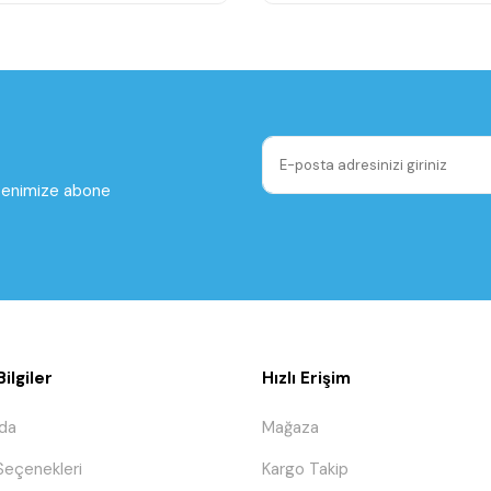
ltenimize abone
ilgiler
Hızlı Erişim
da
Mağaza
eçenekleri
Kargo Takip