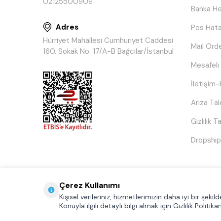
02125500909
Banka He
Adres
Pos Hata
Hürriyet Mahallesi Cumhuriyet Caddesi
Mail Ord
160. Sokak No: 17/A-B Bağcılar/İstanbul
Mesafeli
İletişim-
Arıza Ta
Gizlilik 
Dropship
Çerez Kullanımı
Kişisel verileriniz, hizmetlerimizin daha iyi bir şek
Konuyla ilgili detaylı bilgi almak için Gizlilik Politika