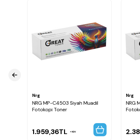
Nrg
Nrg
dil
NRG MP-C4503 Siyah Muadil
NRG M
Fotokopi Toner
Fotok
1.959,36
TL
2.38
KDV