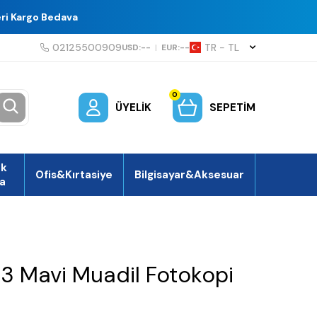
eri Kargo Bedava
02125500909
TR − TL
USD:
--
|
EUR:
--
0
ÜYELIK
SEPETIM
ek
Ofis&Kırtasiye
Bilgisayar&Aksesuar
a
 Mavi Muadil Fotokopi