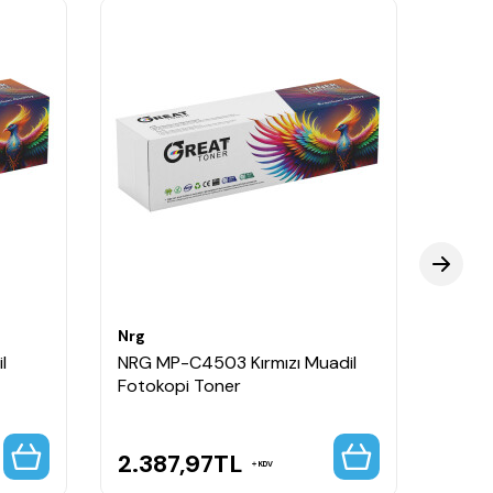
Nrg
Nrg
l
NRG MP-C4503 Kırmızı Muadil
NRG 
Fotokopi Toner
Fotok
2.387,97
TL
1.9
KDV