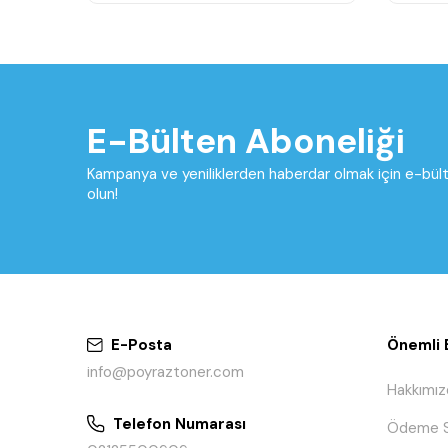
E-Bülten Aboneliği
Kampanya ve yeniliklerden haberdar olmak için e-bü
olun!
E-Posta
Önemli B
info@poyraztoner.com
Hakkımız
Telefon Numarası
Ödeme S