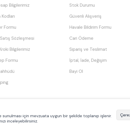
sap Bilgilerimiz
Stok Durumu
 Kodları
Güvenli Alışveriş
er Formu
Havale Bildirim Formu
 Satış Sözleşmesi
Cari Ödeme
Kroki Bilgilerimiz
Sipariş ve Teslimat
lep Formu
İptal, İade, Değişim
Taahhüdü
Bayi Ol
ping
© Tüm hakları saklıdır.
Poyraztoner.com
Çerez
ilde sunulması için mevzuata uygun bir şekilde toplanıp işlenir.
mızı inceleyebilirsiniz.
T
-Soft
E-Ticaret
Sistemleriyle Hazırlanmıştır.