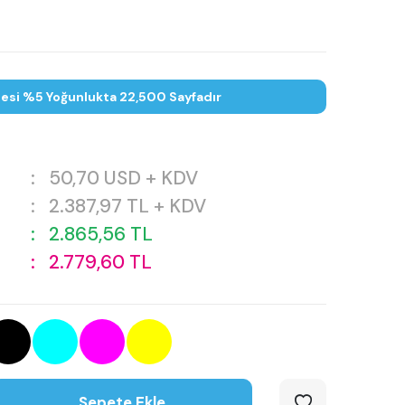
tesi %5 Yoğunlukta 22,500 Sayfadır
:
50,70
USD + KDV
:
2.387,97
TL + KDV
:
2.865,56
TL
:
2.779,60
TL
Sepete Ekle