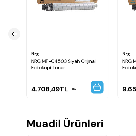
Lanier MP-C Serisi Uyumlu Makine Modelleri;
Lanier MP-C4503ASP Orijinal Toner, Lanier MP-C4503SP O
Lanier MP-C4504ASP Orijinal Toner, Lanier MP-C4504SP O
Lanier MP-C5503SP Orijinal Toner, Lanier MP-C5504 Orij
Lanier MP-C5504SP Orijinal Toner, Lanier MP-C6003SP Ori
Lanier MP-C6004SP Orijinal Toner,
Nrg
Nrg
nal
NRG MP-C4503 Siyah Orijinal
NRG M
Fotokopi Toner
Fotok
4.708,49
TL
9.65
KDV
Muadil Ürünleri