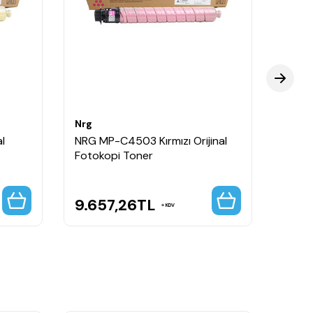
Nrg
Nrg
l
NRG MP-C4503 Kırmızı Orijinal
NRG M
Fotokopi Toner
Fotok
9.657,26
TL
4.7
KDV