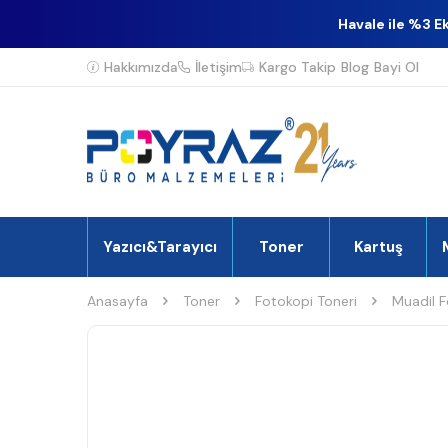
Havale ile %3 E
Hakkımızda
İletişim
Kargo Takip
Blog
Bayi Ol
Yazıcı&Tarayıcı
Toner
Kartuş
Anasayfa
Toner
Fotokopi Toneri
Muadil F