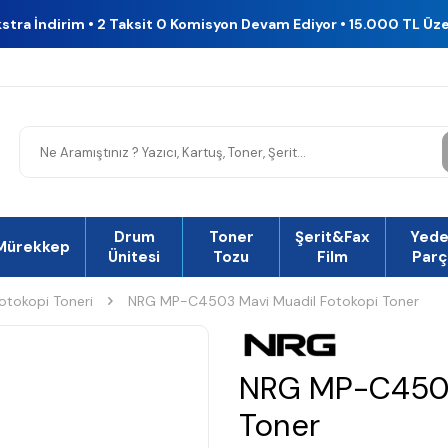
kstra İndirim • 2 Taksit 0 Komisyon Devam Ediyor • 15.000 TL Üz
Drum
Toner
Şerit&Fax
Yed
Mürekkep
Ünitesi
Tozu
Film
Parç
otokopi Toneri
NRG MP-C4503 Mavi Muadil Fotokopi Toner
NRG MP-C4503
Toner