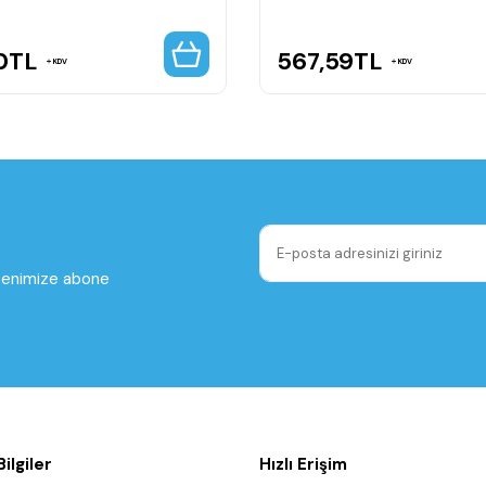
0
TL
567,59
TL
KDV
KDV
ltenimize abone
ilgiler
Hızlı Erişim