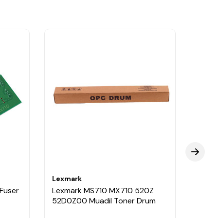
Lexmark
Lexm
Fuser
Lexmark MS710 MX710 520Z
Lexm
52D0Z00 Muadil Toner Drum
Tozu 