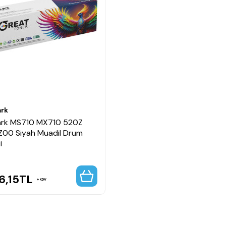
rk
rk MS710 MX710 520Z
00 Siyah Muadil Drum
i
6,15
TL
KDV