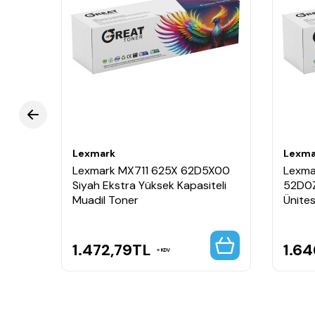
Lexmark
Lexma
Lexmark MX711 625X 62D5X00
Lexma
Siyah Ekstra Yüksek Kapasiteli
52D0Z
Muadil Toner
Ünites
1.472,79
TL
1.64
KDV