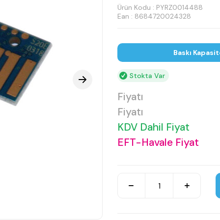
Ürün Kodu :
PYRZ0014488
Ean : 8684720024328
Baskı Kapasit
Stokta Var
Fiyatı
Fiyatı
KDV Dahil Fiyat
EFT-Havale Fiyat