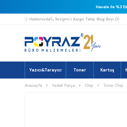
Havale ile %3 E
Hakkımızda
İletişim
Kargo Takip
Blog
Bayi Ol
Yazıcı&Tarayıcı
Toner
Kartuş
Anasayfa
Yedek Parça
Chip
Toner Chip