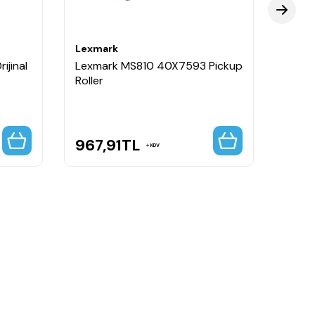
Lexmark
Lexm
ijinal
Lexmark MS810 40X7593 Pickup
Lexm
Roller
Trans
967,91
TL
967
KDV