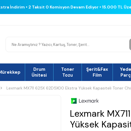
kstra İndirim • 2 Taksit 0 Komisyon Devam Ediyor • 15.000 TL Üz
Drum
Toner
Şerit&Fax
Yed
Mürekkep
Ünitesi
Tozu
Film
Parç
Lexmark MX711 625X 62D5X00 Ekstra Yüksek Kapasiteli Toner Chi
Lexmark MX711
Yüksek Kapasit