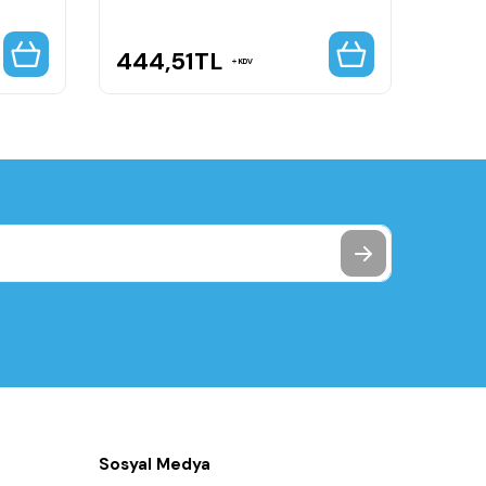
444,51
TL
724
KDV
Sosyal Medya