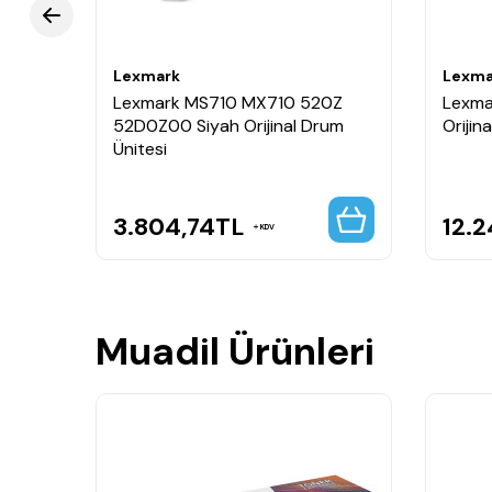
Lexmark
Lexma
Lexmark MS710 MX710 520Z
Lexma
52D0Z00 Siyah Orijinal Drum
Orijin
Ünitesi
3.804,74
TL
12.
KDV
Muadil Ürünleri