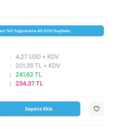
esi %5 Yoğunlukta 45,000 Sayfadır.
:
4,27
USD + KDV
:
201,35
TL + KDV
:
241,62
TL
:
234,37
TL
Sepete Ekle