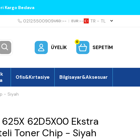
eri Kargo Bedava
02125500909
TR − TL
USD:
--
|
EUR:
--
0
ÜYELIK
SEPETIM
ek
Ofis&Kırtasiye
Bilgisayar&Aksesuar
a
p - Siyah
 625X 62D5X00 Ekstra
eli Toner Chip - Siyah