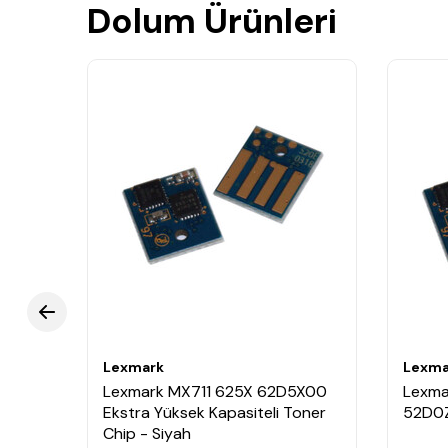
Dolum Ürünleri
Lexmark
Lexma
i
Lexmark MX711 625X 62D5X00
Lexma
Ekstra Yüksek Kapasiteli Toner
52D0Z
Chip - Siyah