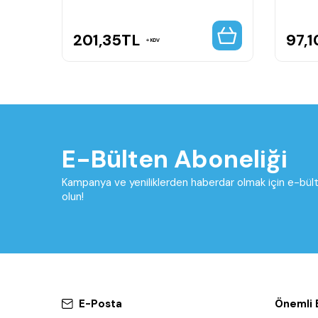
201,35
TL
97,1
KDV
E-Bülten Aboneliği
Kampanya ve yeniliklerden haberdar olmak için e-bü
olun!
E-Posta
Önemli B