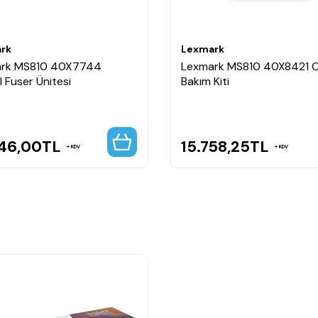
rk
Lexmark
rk MS810 40X7744
Lexmark MS810 40X8421 Or
al Fuser Ünitesi
Bakım Kiti
246,00
TL
15.758,25
TL
KDV
KDV