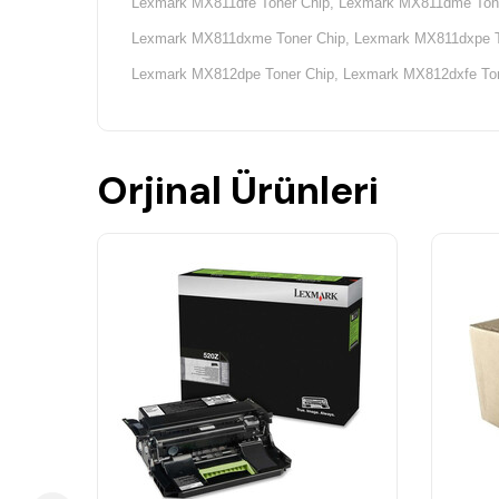
Lexmark MX811dfe Toner Chip,
Lexmark MX811dme Tone
Lexmark MX811dxme Toner Chip,
Lexmark MX811dxpe T
Lexmark MX812dpe Toner Chip,
Lexmark MX812dxfe Ton
Orjinal Ürünleri