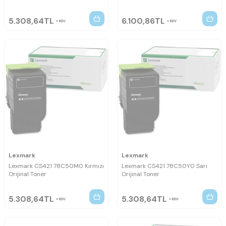
5.308,64
TL
6.100,86
TL
KDV
KDV
Lexmark
Lexmark
Lexmark CS421 78C50M0 Kırmızı
Lexmark CS421 78C50Y0 Sarı
Orijinal Toner
Orijinal Toner
5.308,64
TL
5.308,64
TL
KDV
KDV