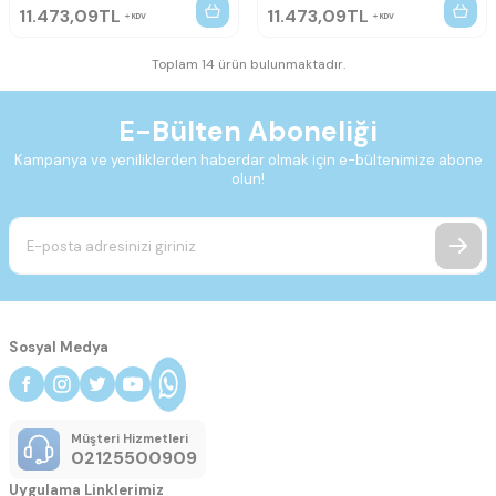
11.473,09
TL
11.473,09
TL
KDV
KDV
Toplam 14 ürün bulunmaktadır.
E-Bülten Aboneliği
Kampanya ve yeniliklerden haberdar olmak için e-bültenimize abone
olun!
Sosyal Medya
Müşteri Hizmetleri
02125500909
Uygulama Linklerimiz