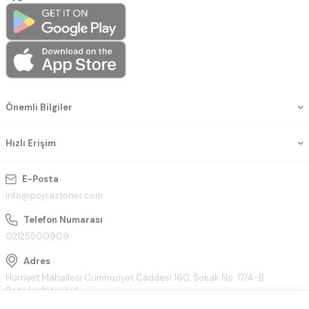
Önemli Bilgiler
Hızlı Erişim
E-Posta
info@poyraztoner.com
Telefon Numarası
02125500909
Adres
Hürriyet Mahallesi Cumhuriyet Caddesi 160. Sokak No: 17/A-B
Bağcılar/İstanbul