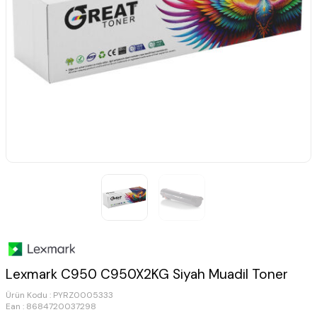
Lexmark C950 C950X2KG Siyah Muadil Toner
Ürün Kodu :
PYRZ0005333
Ean : 8684720037298