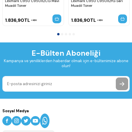
Lexmark C950 C950X2CG Mavi
Lexmark C950 C950X2YG Sarı
Muadil Toner
Muadil Toner
1.836,90
TL
1.836,90
TL
KDV
KDV
E-Bülten Aboneliği
Kampanya ve yeniliklerden haberdar olmak için e-bültenimize abone
olun!
Sosyal Medya