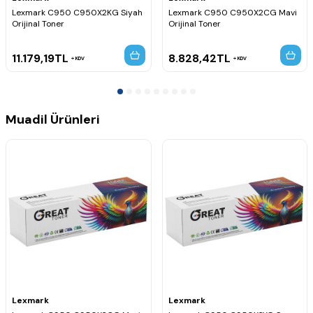
Lexmark C950 C950X2KG Siyah
Lexmark C950 C950X2CG Mavi
Orijinal Toner
Orijinal Toner
11.179,19
TL
8.828,42
TL
KDV
KDV
Muadil Ürünleri
Lexmark
Lexmark