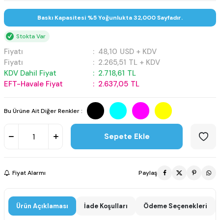
Baskı Kapasitesi %5 Yoğunlukta 32,000 Sayfadır.
Stokta Var
Fiyatı
:
48,10
USD + KDV
Fiyatı
:
2.265,51
TL + KDV
KDV Dahil Fiyat
:
2.718,61
TL
EFT-Havale Fiyat
:
2.637,05
TL
Bu Ürüne Ait Diğer Renkler :
Sepete Ekle
Fiyat Alarmı
Paylaş
Ürün Açıklaması
İade Koşulları
Ödeme Seçenekleri