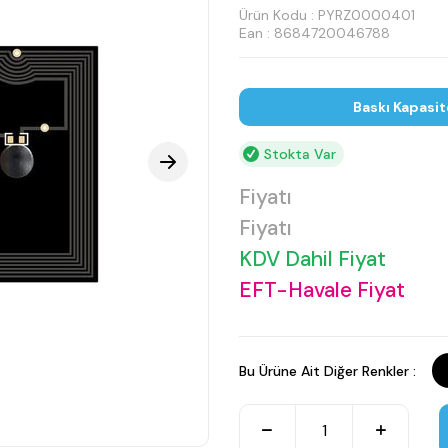
Ürün Kodu :
PYRZ0000401
Ean : 8684720046788
Baskı Kapasit
Stokta Var
Fiyatı
Fiyatı
KDV Dahil Fiyat
EFT-Havale Fiyat
Bu Ürüne Ait Diğer Renkler :