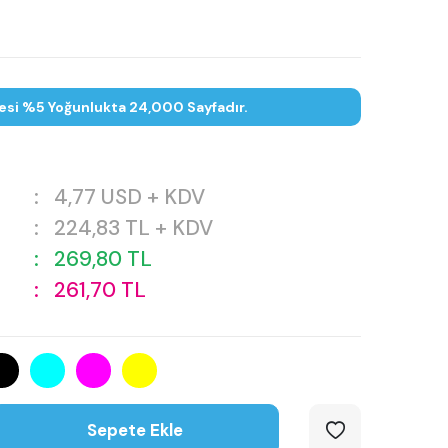
esi %5 Yoğunlukta 24,000 Sayfadır.
:
4,77
USD + KDV
:
224,83
TL + KDV
:
269,80
TL
:
261,70
TL
Sepete Ekle