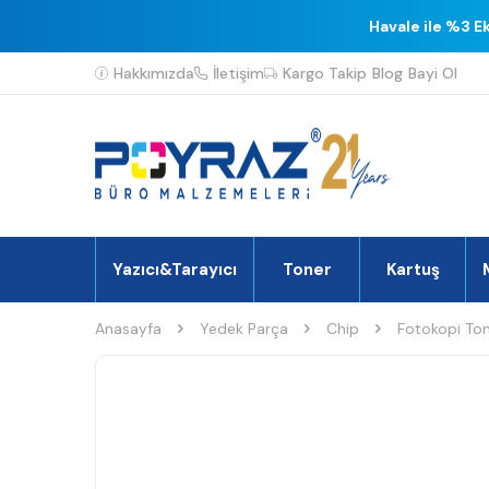
Havale ile %3 E
Hakkımızda
İletişim
Kargo Takip
Blog
Bayi Ol
Yazıcı&Tarayıcı
Toner
Kartuş
Anasayfa
Yedek Parça
Chip
Fotokopi Ton