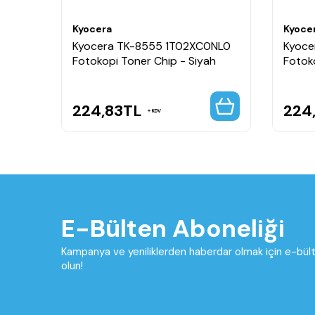
Kyocera
Kyoce
Kyocera TK-8555 1T02XC0NL0
Kyoce
Fotokopi Toner Chip - Siyah
Fotok
224,83
TL
224
KDV
E-Bülten Aboneliği
Kampanya ve yeniliklerden haberdar olmak için e-bü
olun!