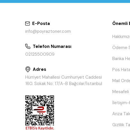
E-Posta
Önemli B
info@poyraztoner.com
Hakkımız
Telefon Numarası
Ödeme S
02125500909
Banka He
Adres
Pos Hata
Hürriyet Mahallesi Cumhuriyet Caddesi
Mail Ord
160. Sokak No: 17/A-B Bağcılar/İstanbul
Mesafeli
İletişim-
Arıza Ta
Gizlilik 