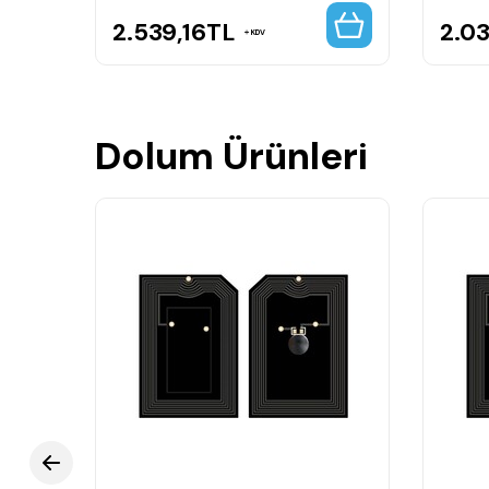
2.539,16
TL
2.0
KDV
Dolum Ürünleri