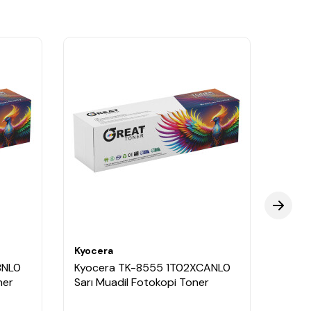
Kyocera
Kyoce
BNL0
Kyocera TK-8555 1T02XCANL0
Kyoc
ner
Sarı Muadil Fotokopi Toner
Siyah