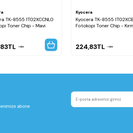
ra
Kyocera
ra TK-8555 1T02XCCNL0
Kyocera TK-8555 1T02XC
opi Toner Chip - Mavi
Fotokopi Toner Chip - Kırm
,83
TL
224,83
TL
KDV
KDV
ltenimize abone