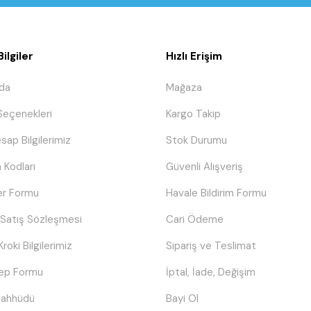
ilgiler
Hızlı Erişim
da
Mağaza
eçenekleri
Kargo Takip
sap Bilgilerimiz
Stok Durumu
 Kodları
Güvenli Alışveriş
er Formu
Havale Bildirim Formu
 Satış Sözleşmesi
Cari Ödeme
Kroki Bilgilerimiz
Sipariş ve Teslimat
lep Formu
İptal, İade, Değişim
Taahhüdü
Bayi Ol