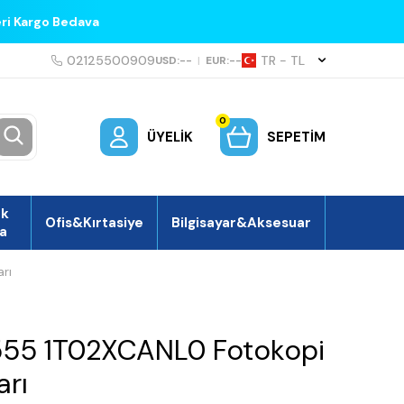
eri Kargo Bedava
02125500909
TR − TL
USD:
--
|
EUR:
--
0
ÜYELIK
SEPETIM
ek
Ofis&Kırtasiye
Bilgisayar&Aksesuar
a
rı
555 1T02XCANL0 Fotokopi
arı