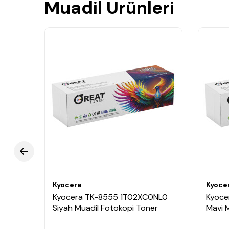
Muadil Ürünleri
Kyocera
Kyoce
ANL0
Kyocera TK-8555 1T02XC0NL0
Kyoce
Siyah Muadil Fotokopi Toner
Mavi 