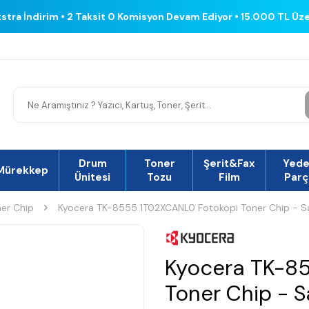
kstra İndirim • 2 Taksit 0 Komisyon Devam Ediyor • 15.000 TL Üz
Drum
Toner
Şerit&Fax
Yed
Mürekkep
Ünitesi
Tozu
Film
Parç
er Chip
Kyocera TK-8555 1T02XCANL0 Fotokopi Toner Chip - Sa
Kyocera TK-8
Toner Chip - S