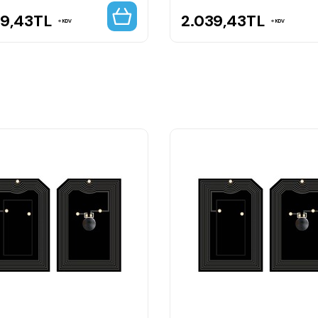
39,43
TL
2.039,43
TL
KDV
KDV