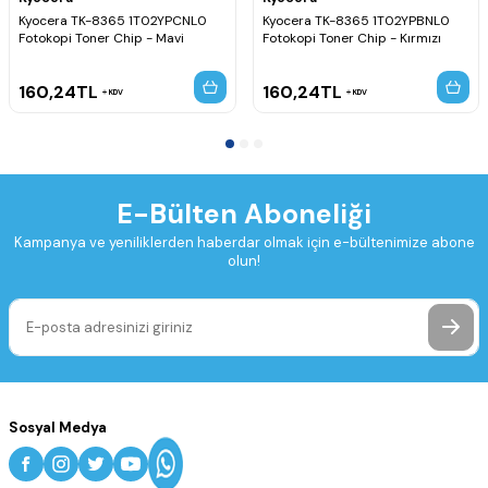
Kyocera TK-8365 1T02YPCNL0
Kyocera TK-8365 1T02YPBNL0
Fotokopi Toner Chip - Mavi
Fotokopi Toner Chip - Kırmızı
160,24
TL
160,24
TL
KDV
KDV
E-Bülten Aboneliği
Kampanya ve yeniliklerden haberdar olmak için e-bültenimize abone
olun!
Sosyal Medya