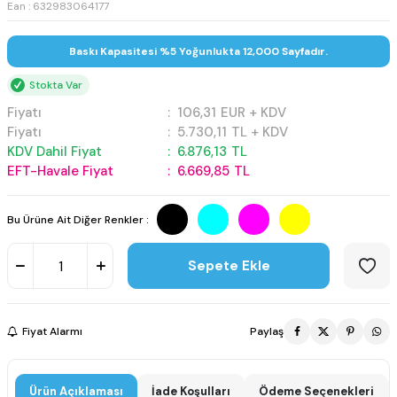
Ean : 632983064177
Baskı Kapasitesi %5 Yoğunlukta 12,000 Sayfadır.
Stokta Var
Fiyatı
:
106,31
EUR + KDV
Fiyatı
:
5.730,11
TL + KDV
KDV Dahil Fiyat
:
6.876,13
TL
EFT-Havale Fiyat
:
6.669,85
TL
Bu Ürüne Ait Diğer Renkler :
Sepete Ekle
Fiyat Alarmı
Paylaş
Ürün Açıklaması
İade Koşulları
Ödeme Seçenekleri