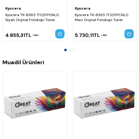
Kyocera
Kyocera
Kyocera TK-8365 1T02YP0NL0
Kyocera TK-8365 1T02YPCNL0
Siyah Orijinal Fotokopi Toner
Mavi Orijinal Fotokopi Toner
4.855,31
TL
5.730,11
TL
KDV
KDV
Muadil Ürünleri