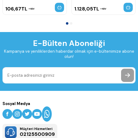
106,67
TL
1.128,05
TL
KDV
KDV
E-Bülten Aboneliği
Kampanya ve yeniliklerden haberdar olmak için e-bültenimize abone
olun!
Sosyal Medya
Müşteri Hizmetleri
02125500909