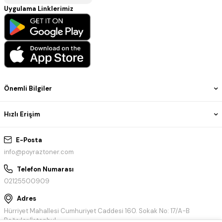
Uygulama Linklerimiz
Önemli Bilgiler
Hızlı Erişim
E-Posta
info@poyraztoner.com
Telefon Numarası
02125500909
Adres
Hürriyet Mahallesi Cumhuriyet Caddesi 160. Sokak No: 17/A-B
Bağcılar/İstanbul