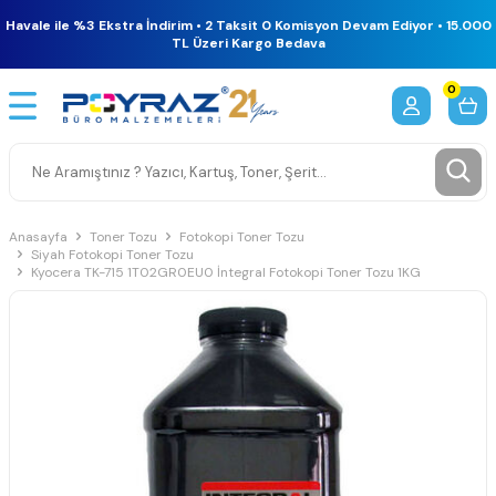
Havale ile %3 Ekstra İndirim • 2 Taksit 0 Komisyon Devam Ediyor • 15.000
TL Üzeri Kargo Bedava
0
Anasayfa
Toner Tozu
Fotokopi Toner Tozu
Siyah Fotokopi Toner Tozu
Kyocera TK-715 1T02GR0EU0 İntegral Fotokopi Toner Tozu 1KG