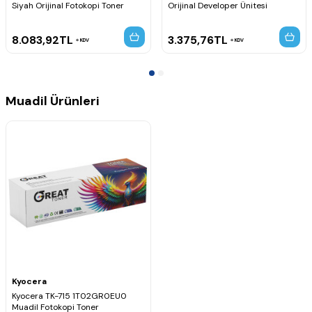
Siyah Orijinal Fotokopi Toner
Orijinal Developer Ünitesi
8.083,92
TL
3.375,76
TL
KDV
KDV
Muadil Ürünleri
Kyocera
Kyocera TK-715 1T02GR0EU0
Muadil Fotokopi Toner