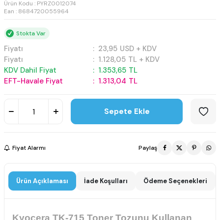
Ürün Kodu :
PYRZ0012074
Ean : 8684720055964
Stokta Var
Fiyatı
:
23,95
USD + KDV
Fiyatı
:
1.128,05
TL + KDV
KDV Dahil Fiyat
:
1.353,65
TL
EFT-Havale Fiyat
:
1.313,04
TL
Sepete Ekle
Fiyat Alarmı
Paylaş
Ürün Açıklaması
İade Koşulları
Ödeme Seçenekleri
Kyocera TK-715 Toner Tozunu Kullanan