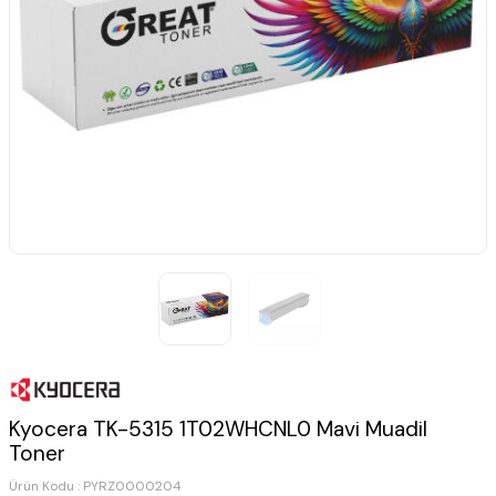
Kyocera TK-5315 1T02WHCNL0 Mavi Muadil
Toner
Ürün Kodu :
PYRZ0000204