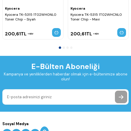
Kyocera
Kyocera
Kyocera TK-5315 1T02WH0NL0
Kyocera TK-5315 1T02WHCNL0
Toner Chip - Siyah
Toner Chip - Mavi
200,61
TL
200,61
TL
KDV
KDV
E-Bülten Aboneliği
Kampanya ve yeniliklerden haberdar olmak için e-bültenimize abone
olun!
Sosyal Medya