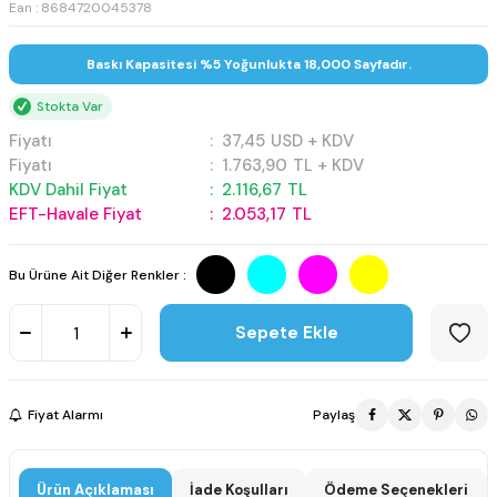
Ean : 8684720045378
Baskı Kapasitesi %5 Yoğunlukta 18,000 Sayfadır.
Stokta Var
Fiyatı
:
37,45
USD + KDV
Fiyatı
:
1.763,90
TL + KDV
KDV Dahil Fiyat
:
2.116,67
TL
EFT-Havale Fiyat
:
2.053,17
TL
Bu Ürüne Ait Diğer Renkler :
Sepete Ekle
Fiyat Alarmı
Paylaş
Ürün Açıklaması
İade Koşulları
Ödeme Seçenekleri