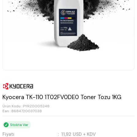
Kyocera TK-110 1T02FV0DE0 Toner Tozu 1KG
Ürün Kodu :
PYRZ0005248
Ean : 8684720037038
Stokta Var
Fiyatı
:
11,92
USD + KDV