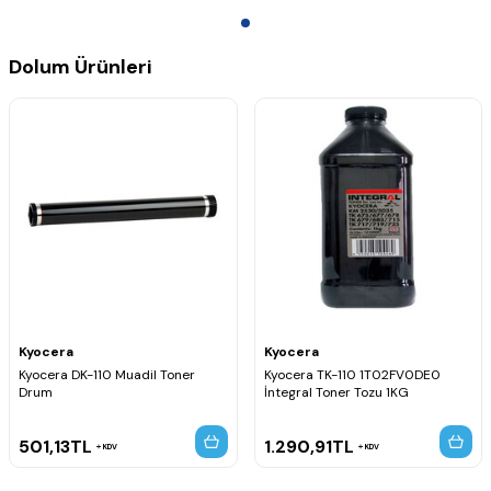
Dolum Ürünleri
Kyocera
Kyocera
Kyocera DK-110 Muadil Toner
Kyocera TK-110 1T02FV0DE0
Drum
İntegral Toner Tozu 1KG
501,13
TL
1.290,91
TL
KDV
KDV