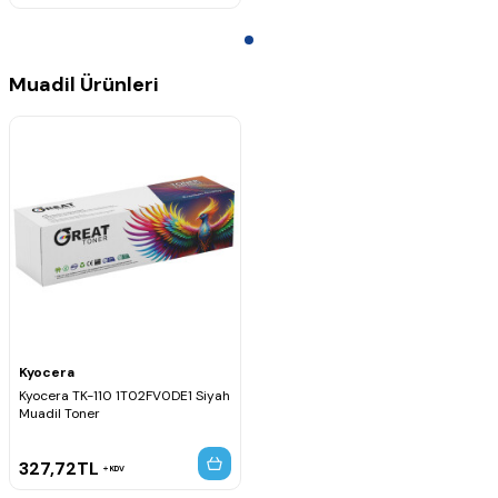
Muadil Ürünleri
Kyocera
Kyocera TK-110 1T02FV0DE1 Siyah
Muadil Toner
327,72
TL
KDV