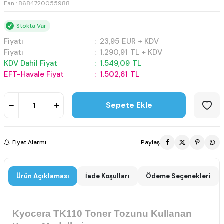
Ean : 8684720055988
Stokta Var
Fiyatı
:
23,95
EUR + KDV
Fiyatı
:
1.290,91
TL + KDV
KDV Dahil Fiyat
:
1.549,09
TL
EFT-Havale Fiyat
:
1.502,61
TL
Sepete Ekle
Fiyat Alarmı
Paylaş
Ürün Açıklaması
İade Koşulları
Ödeme Seçenekleri
Kyocera TK110 Toner Tozunu Kullanan