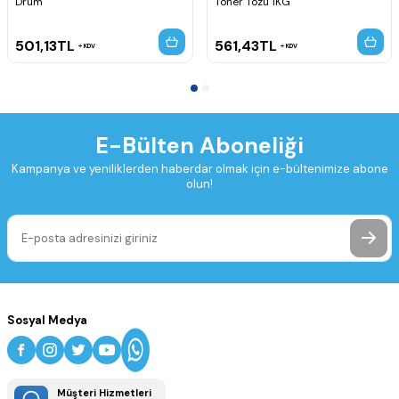
Drum
Toner Tozu 1KG
501,13
TL
561,43
TL
KDV
KDV
E-Bülten Aboneliği
Kampanya ve yeniliklerden haberdar olmak için e-bültenimize abone
olun!
Sosyal Medya
Müşteri Hizmetleri