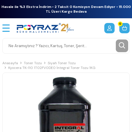
Havale ile %3 Ekstra İndirim • 2 Taksit 0 Komisyon Devam Ediyor • 15.000
TL Üzeri Kargo Bedava
0
Anasayfa
Toner Tozu
Siyah Toner Tozu
Kyocera TK-110 1T02FV0DE0 İntegral Toner Tozu 1KG