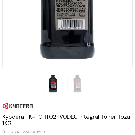
Kyocera TK-110 1T02FV0DE0 İntegral Toner Tozu
1KG
Ürün Kodu :
PYRZ0012118