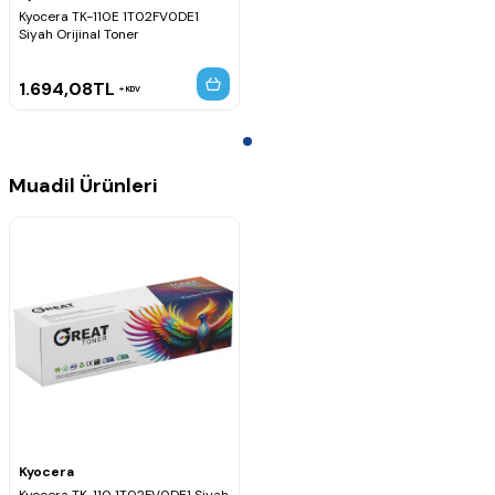
Kyocera TK-110E 1T02FV0DE1
Siyah Orijinal Toner
1.694,08
TL
KDV
Muadil Ürünleri
Kyocera