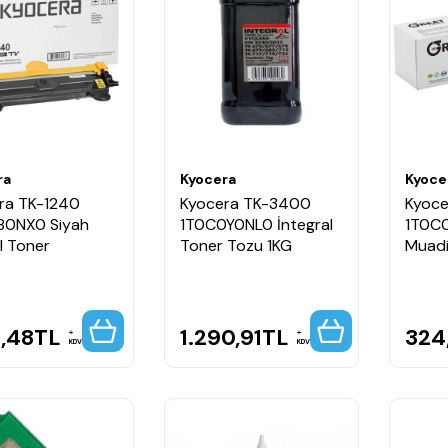
ra
Kyocera
Kyoce
ra TK-1240
Kyocera TK-3400
Kyoc
80NX0 Siyah
1T0C0Y0NL0 İntegral
1T0C0
al Toner
Toner Tozu 1KG
Muadi
1,48
TL
1.290,91
TL
324
KDV
KDV