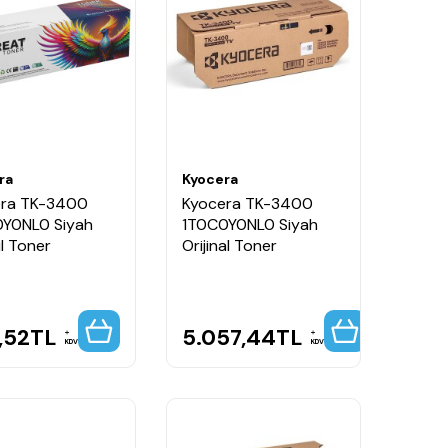
ra
Kyocera
era TK-3400
Kyocera TK-3400
Y0NL0 Siyah
1T0C0Y0NL0 Siyah
l Toner
Orijinal Toner
,52
TL
5.057,44
TL
KDV
KDV