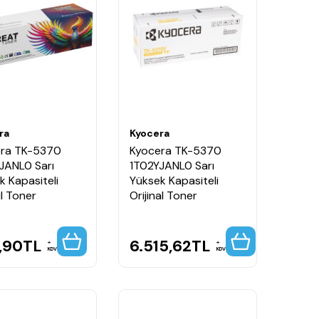
ra
Kyocera
ra TK-5370
Kyocera TK-5370
JANL0 Sarı
1T02YJANL0 Sarı
k Kapasiteli
Yüksek Kapasiteli
l Toner
Orijinal Toner
,90
TL
6.515,62
TL
KDV
KDV