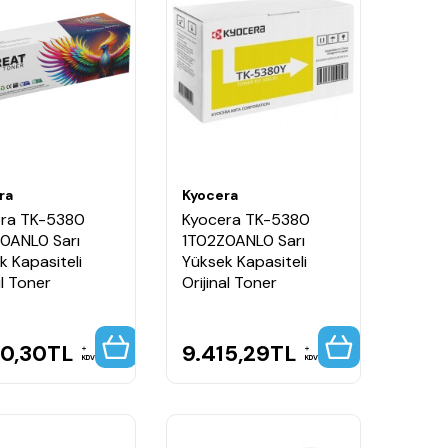
ra
Kyocera
ra TK-5380
Kyocera TK-5380
0ANL0 Sarı
1T02Z0ANL0 Sarı
k Kapasiteli
Yüksek Kapasiteli
l Toner
Orijinal Toner
00,30
TL
9.415,29
TL
KDV
KDV