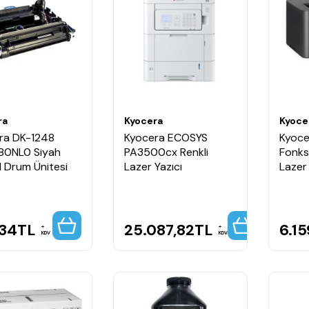
ra
Kyocera
Kyoce
ra DK-1248
Kyocera ECOSYS
Kyoce
80NL0 Siyah
PA3500cx Renkli
Fonks
l Drum Ünitesi
Lazer Yazıcı
Lazer 
,34
TL
25.087,82
TL
6.15
KDV
KDV