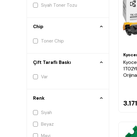
Siyah Toner Tozu
Chip
Toner Chip
Kyoce
Kyoce
Çift Taraflı Baskı
1T02Y
Orijin
Var
Renk
3.17
Siyah
Beyaz
Mavi