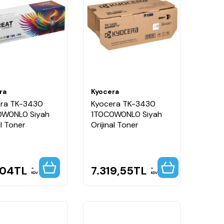
ra
Kyocera
ra TK-3430
Kyocera TK-3430
0W0NL0 Siyah
1T0C0W0NL0 Siyah
l Toner
Orijinal Toner
,04
TL
7.319,55
TL
KDV
KDV