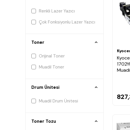
Renkli Lazer Yazıcı
Çok Fonksiyonlu Lazer Yazıcı
Toner
Kyoce
Orijinal Toner
Kyoce
1702Y
Muadil Toner
Muadi
Drum Ünitesi
827
Muadil Drum Ünitesi
Toner Tozu