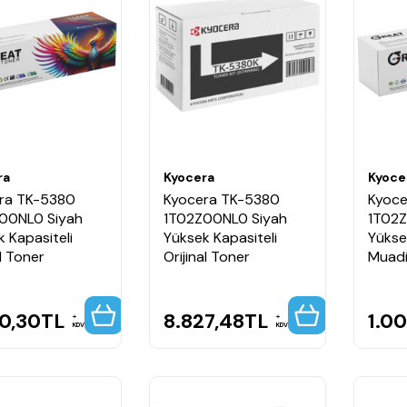
ra
Kyocera
Kyoce
ra TK-5380
Kyocera TK-5380
Kyoce
00NL0 Siyah
1T02Z00NL0 Siyah
1T02Z
 Kapasiteli
Yüksek Kapasiteli
Yükse
l Toner
Orijinal Toner
Muadi
0,30
TL
8.827,48
TL
1.0
KDV
KDV