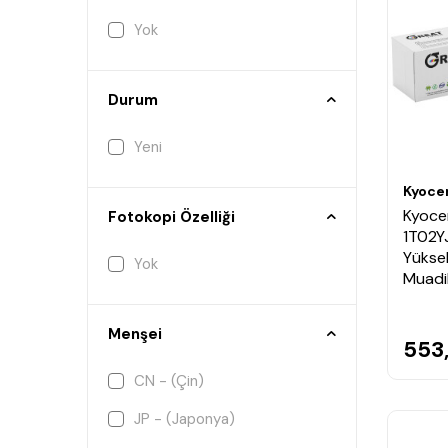
Yok
Durum
Yeni
Kyoce
Kyoce
Fotokopi Özelliği
1T02YJ
Yüksek
Yok
Muadi
Menşei
553
CN - (Çin)
JP - (Japonya)