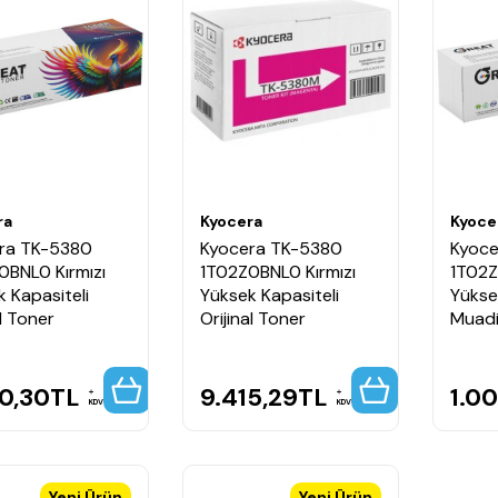
ra
Kyocera
Kyoce
ra TK-5380
Kyocera TK-5380
Kyoce
0BNL0 Kırmızı
1T02Z0BNL0 Kırmızı
1T02
 Kapasiteli
Yüksek Kapasiteli
Yükse
l Toner
Orijinal Toner
Muadi
0,30
TL
9.415,29
TL
1.0
KDV
KDV
Yeni Ürün
Yeni Ürün