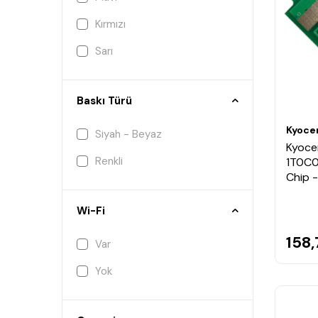
Kırmızı
Sarı
Baskı Türü
Kyoce
Siyah - Beyaz
Kyoce
Renkli
1T0C0
Chip -
Wi-Fi
158,
Var
Yok