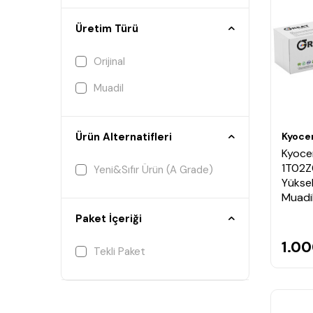
Üretim Türü
Orijinal
Muadil
Kyoce
Ürün Alternatifleri
Kyoce
1T02Z
Yeni&Sıfır Ürün (A Grade)
Yüksek
Muadi
Paket İçeriği
1.00
Tekli Paket