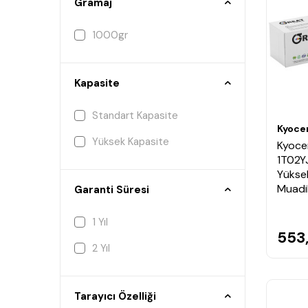
Gramaj
1000gr
Kapasite
Standart Kapasite
Kyoce
Yüksek Kapasite
Kyoce
1T02Y
Yüksek
Muadi
Garanti Süresi
1 Yıl
553
2 Yıl
Tarayıcı Özelliği