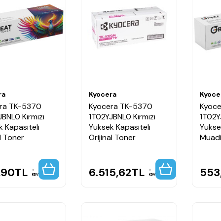
ra
Kyocera
Kyoce
ra TK-5370
Kyocera TK-5370
Kyoce
BNL0 Kırmızı
1T02YJBNL0 Kırmızı
1T02Y
 Kapasiteli
Yüksek Kapasiteli
Yükse
l Toner
Orijinal Toner
Muadi
,90
TL
6.515,62
TL
553
KDV
KDV