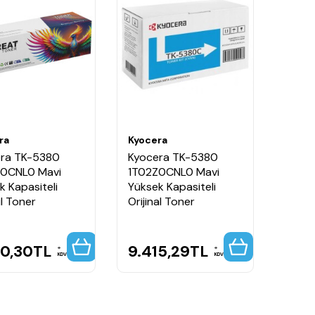
ra
Kyocera
ra TK-5380
Kyocera TK-5380
Z0CNL0 Mavi
1T02Z0CNL0 Mavi
k Kapasiteli
Yüksek Kapasiteli
l Toner
Orijinal Toner
00,30
TL
9.415,29
TL
KDV
KDV