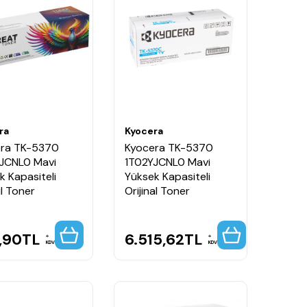
ra
Kyocera
ra TK-5370
Kyocera TK-5370
JCNL0 Mavi
1T02YJCNL0 Mavi
k Kapasiteli
Yüksek Kapasiteli
l Toner
Orijinal Toner
,90
TL
6.515,62
TL
KDV
KDV