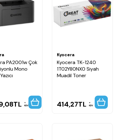
ra
Kyocera
ra PA2001w Çok
Kyocera TK-1240
iyonlu Mono
1T02Y80NX0 Siyah
Yazıcı
Muadil Toner
9,08
TL
414,27
TL
KDV
KDV