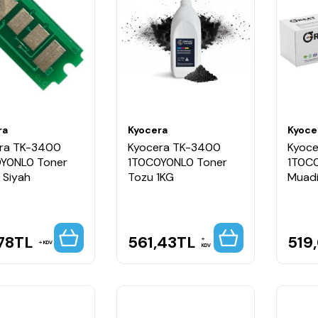
ra
Kyocera
Kyoce
ra TK-3400
Kyocera TK-3400
Kyoce
Y0NL0 Toner
1T0C0Y0NL0 Toner
1T0C
 Siyah
Tozu 1KG
Muadi
78
TL
561,43
TL
519
KDV
KDV