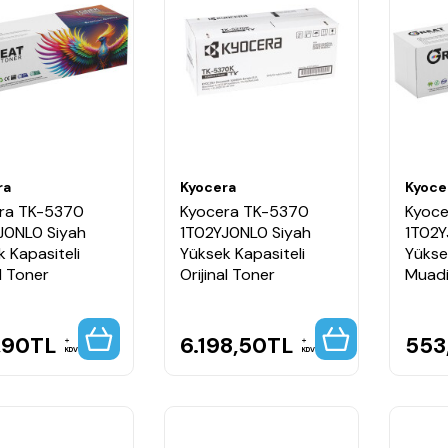
ra
Kyocera
Kyoce
ra TK-5370
Kyocera TK-5370
Kyoce
J0NL0 Siyah
1T02YJ0NL0 Siyah
1T02Y
 Kapasiteli
Yüksek Kapasiteli
Yükse
l Toner
Orijinal Toner
Muadi
,90
TL
6.198,50
TL
553
KDV
KDV