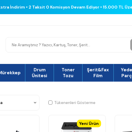
kstra İndirim • 2 Taksit 0 Komisyon Devam Ediyor • 15.000 TL Üz
Drum
Toner
Şerit&Fax
Yed
Mürekkep
Ünitesi
Tozu
Film
Parç
Tükenenleri Gösterme
Yeni Ürün