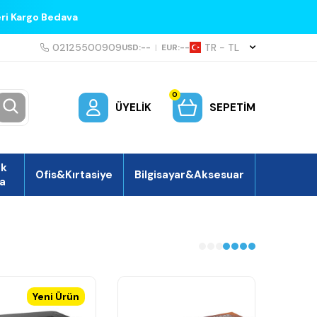
eri Kargo Bedava
02125500909
TR − TL
USD:
--
|
EUR:
--
0
ÜYELIK
SEPETIM
ek
Ofis&Kırtasiye
Bilgisayar&Aksesuar
a
Yeni Ürün