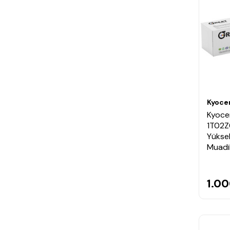
Kyoce
Kyoce
1T02Z
Yüksek
Muadi
1.00