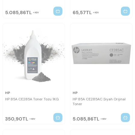
5.085,86
TL
65,57
TL
KDV
KDV
HP
HP
HP 85A CE285A Toner Tozu 1KG
HP 85A CE285AC Siyah Orijinal
Toner
350,90
TL
5.085,86
TL
KDV
KDV