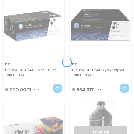
HP
HP
HP 85A CE285AD Siyah Orijinal
HP 85A CE285AF Siyah Orijinal
Toner 2'li Set
Toner 2'li Set
9.720,50
TL
9.634,31
TL
KDV
KDV
Tükendi