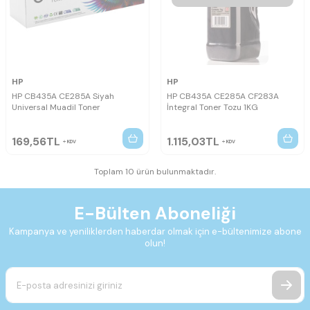
HP
HP
HP CB435A CE285A Siyah
HP CB435A CE285A CF283A
Universal Muadil Toner
İntegral Toner Tozu 1KG
169,56
TL
1.115,03
TL
KDV
KDV
Toplam 10 ürün bulunmaktadır.
E-Bülten Aboneliği
Kampanya ve yeniliklerden haberdar olmak için e-bültenimize abone
olun!