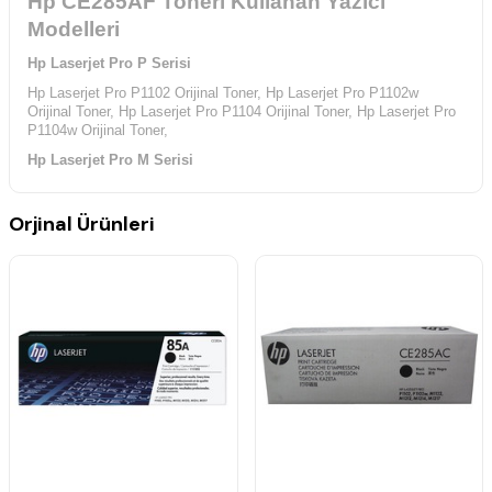
Hp CE285AF Toneri Kullanan Yazıcı
Modelleri
Hp Laserjet Pro P Serisi
Hp Laserjet Pro P1102 Orijinal Toner,
Hp Laserjet Pro P1102w
Orijinal Toner,
Hp Laserjet Pro P1104 Orijinal Toner,
Hp Laserjet Pro
P1104w Orijinal Toner,
Hp Laserjet Pro M Serisi
Hp Laserjet Pro M1132 MFP Orijinal Toneri,
Hp Laserjet Pro
M1212nf MFP Orijinal Toneri,
Hp Laserjet Pro M1214nfh Orijinal
Orjinal Ürünleri
Toneri,
Hp Laserjet Pro M1217nfw Orijinal Toneri,