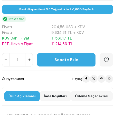
Baskı Kapasitesi %5 Yoğunlukta 2x1,600 Sayfadır.
Stokta Var
Fiyatı
:
204,55
USD + KDV
Fiyatı
:
9.634,31
TL + KDV
KDV Dahil Fiyat
:
11.561,17
TL
EFT-Havale Fiyat
:
11.214,33
TL
Sepete Ekle
Fiyat Alarmı
Paylaş
Ürün Açıklaması
İade Koşulları
Ödeme Seçenekleri