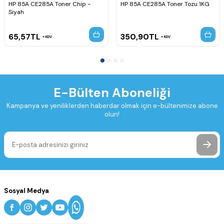
HP 85A CE285A Toner Chip -
HP 85A CE285A Toner Tozu 1KG
Siyah
65,57
TL
350,90
TL
KDV
KDV
E-Bülten Aboneliği
Kampanya ve yeniliklerden haberdar olmak için e-bültenimize abone
olun!
Sosyal Medya