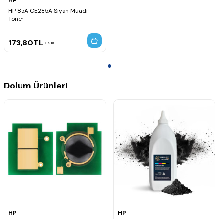
HP
HP 85A CE285A Siyah Muadil
Toner
173,80
TL
KDV
Dolum Ürünleri
HP
HP