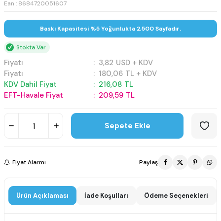
Ean : 8684720051607
Baskı Kapasitesi %5 Yoğunlukta 2,500 Sayfadır.
Stokta Var
Fiyatı
:
3,82
USD + KDV
Fiyatı
:
180,06
TL + KDV
KDV Dahil Fiyat
:
216,08
TL
EFT-Havale Fiyat
:
209,59
TL
Sepete Ekle
Fiyat Alarmı
Paylaş
Ürün Açıklaması
İade Koşulları
Ödeme Seçenekleri