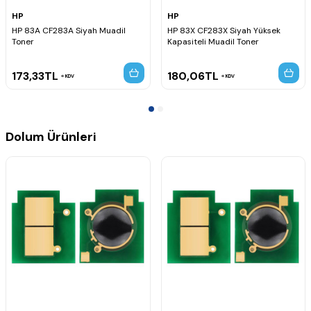
HP
HP
HP 83A CF283A Siyah Muadil
HP 83X CF283X Siyah Yüksek
Toner
Kapasiteli Muadil Toner
173,33
TL
180,06
TL
KDV
KDV
Dolum Ürünleri