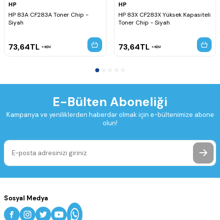
HP
HP
HP 83A CF283A Toner Chip -
HP 83X CF283X Yüksek Kapasiteli
Siyah
Toner Chip - Siyah
73,64
TL
73,64
TL
KDV
KDV
E-Bülten Aboneliği
Kampanya ve yeniliklerden haberdar olmak için e-bültenimize abone
olun!
Sosyal Medya