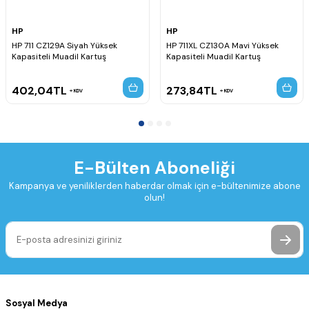
HP
HP
HP 711 CZ129A Siyah Yüksek
HP 711XL CZ130A Mavi Yüksek
Kapasiteli Muadil Kartuş
Kapasiteli Muadil Kartuş
402,04
TL
273,84
TL
KDV
KDV
E-Bülten Aboneliği
Kampanya ve yeniliklerden haberdar olmak için e-bültenimize abone
olun!
Sosyal Medya