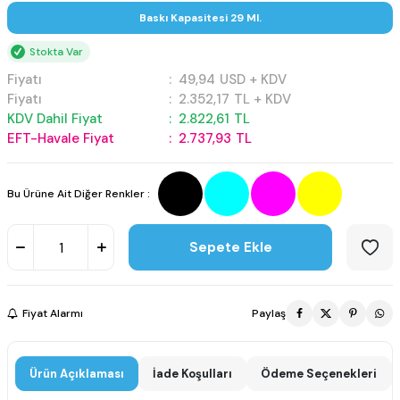
Baskı Kapasitesi 29 Ml.
Stokta Var
Fiyatı
:
49,94
USD + KDV
Fiyatı
:
2.352,17
TL + KDV
KDV Dahil Fiyat
:
2.822,61
TL
EFT-Havale Fiyat
:
2.737,93
TL
Bu Ürüne Ait Diğer Renkler :
Sepete Ekle
Fiyat Alarmı
Paylaş
Ürün Açıklaması
İade Koşulları
Ödeme Seçenekleri