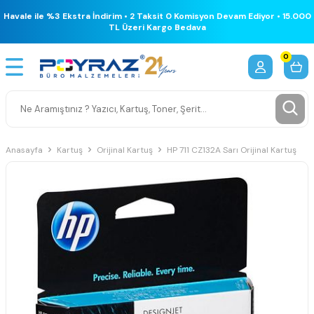
Havale ile %3 Ekstra İndirim • 2 Taksit 0 Komisyon Devam Ediyor • 15.000
TL Üzeri Kargo Bedava
0
Anasayfa
Kartuş
Orijinal Kartuş
HP 711 CZ132A Sarı Orijinal Kartuş