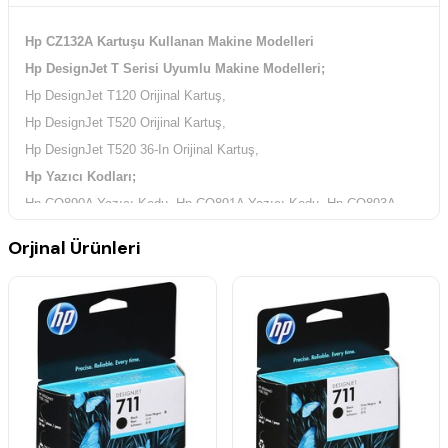
Hp CZ132A Kartuşu Kullanan Makine Modelleri
Hp DesignJet T Serisi Uyumlu Makine Modelleri;
Hp DesignJet T120 Orijinal Kartuş,
Hp DesignJet T520 Orijinal Kartuş,
Hp DesignJet T520 36-In Orijinal Kartuş,
Hp Yazıcı Kodları;
Hp CQ890A Yazıcı Kodu, Hp CQ891A Yazıcı Kodu, Hp CQ893A
Yazıcı Kodu,
Orjinal Ürünleri