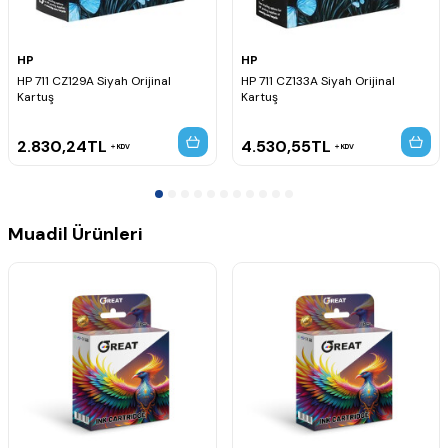
HP
HP
HP 711 CZ129A Siyah Orijinal
HP 711 CZ133A Siyah Orijinal
Kartuş
Kartuş
2.830,24
TL
4.530,55
TL
KDV
KDV
Muadil Ürünleri