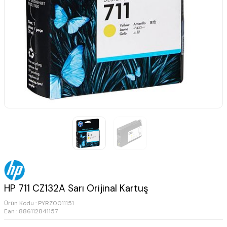
HP 711 CZ132A Sarı Orijinal Kartuş
Ürün Kodu :
PYRZ0011151
Ean : 886112841157