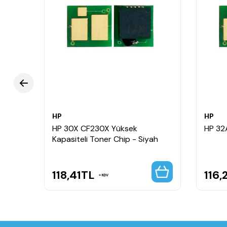
HP
HP
er
HP 30X CF230X Yüksek
HP 32
Kapasiteli Toner Chip - Siyah
118,41
TL
116,
KDV