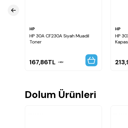
HP
HP
HP 30A CF230A Siyah Muadil
HP 30
Toner
Kapasi
167,86
TL
213
KDV
Dolum Ürünleri