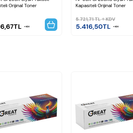
teli Orijinal Toner
Kapasiteli Orijinal Toner
5.721,71
TL
KDV
56,67
TL
5.416,50
TL
KDV
KDV