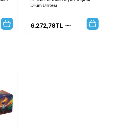
Drum Ünitesi
Tone
6.272,78
TL
4.6
KDV