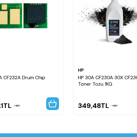
HP
A CF232A Drum Chip
HP 30A CF230A 30X CF23
Toner Tozu 1KG
21
TL
349,48
TL
KDV
KDV