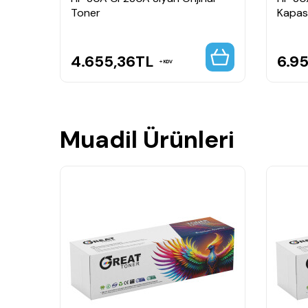
Toner
Kapasi
4.655,36
TL
6.9
KDV
Muadil Ürünleri