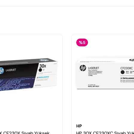
%5
HP
X CF230X Siyah Yüksek
HP 30X CF230XC Siyah Yü