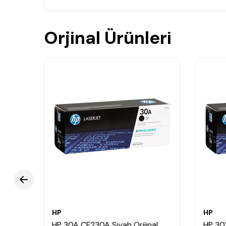
Orjinal Ürünleri
HP
HP
al
HP 30A CF230A Siyah Orijinal
HP 30