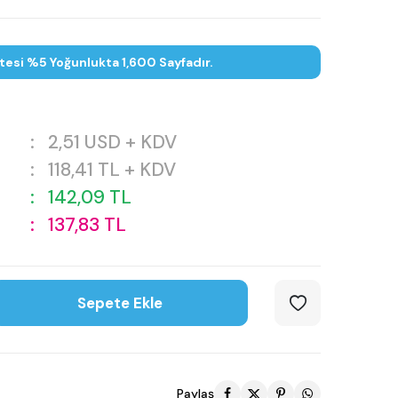
tesi %5 Yoğunlukta 1,600 Sayfadır.
:
2,51
USD + KDV
:
118,41
TL + KDV
:
142,09
TL
:
137,83
TL
Sepete Ekle
Paylaş