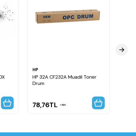
HP
HP
0X
HP 32A CF232A Muadil Toner
HP 3
Drum
Kapas
78,76
TL
118,
KDV