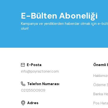
E-Bülten Aboneliği
Kampanya ve yeniliklerden haberdar olmak için e-bü
olun!
E-Posta
Önemli B
info@poyraztoner.com
Hakkımız
Telefon Numarası
Ödeme S
02125500909
Banka He
Adres
Pos Hata