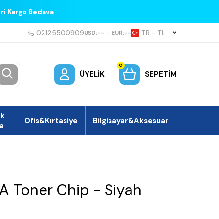
eri Kargo Bedava
02125500909
TR − TL
USD:
--
|
EUR:
--
0
ÜYELIK
SEPETIM
ek
Ofis&Kırtasiye
Bilgisayar&Aksesuar
a
 Toner Chip - Siyah