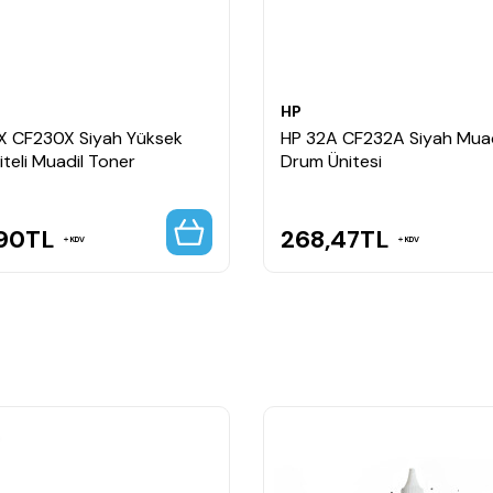
HP
X CF230X Siyah Yüksek
HP 32A CF232A Siyah Muad
teli Muadil Toner
Drum Ünitesi
,90
TL
268,47
TL
KDV
KDV