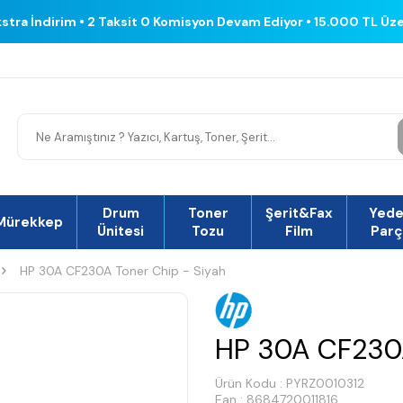
kstra İndirim • 2 Taksit 0 Komisyon Devam Ediyor • 15.000 TL Üz
Drum
Toner
Şerit&Fax
Yed
Mürekkep
Ünitesi
Tozu
Film
Parç
HP 30A CF230A Toner Chip - Siyah
HP 30A CF230A
Ürün Kodu :
PYRZ0010312
Ean : 8684720011816