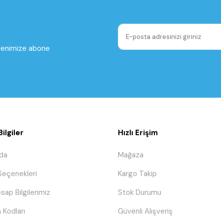
ltenimize abone
ilgiler
Hızlı Erişim
da
Mağaza
eçenekleri
Kargo Takip
sap Bilgilerimiz
Stok Durumu
 Kodları
Güvenli Alışveriş