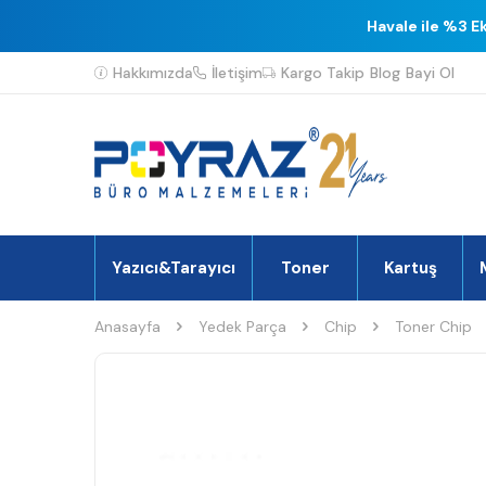
Havale ile %3 E
Hakkımızda
İletişim
Kargo Takip
Blog
Bayi Ol
Yazıcı&Tarayıcı
Toner
Kartuş
Anasayfa
Yedek Parça
Chip
Toner Chip