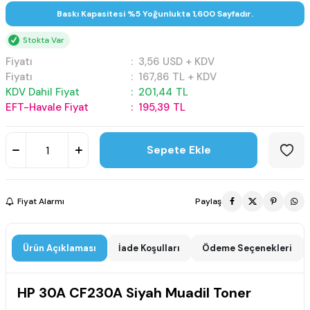
Baskı Kapasitesi %5 Yoğunlukta 1,600 Sayfadır.
Stokta Var
Fiyatı
:
3,56
USD + KDV
Fiyatı
:
167,86
TL + KDV
KDV Dahil Fiyat
:
201,44
TL
EFT-Havale Fiyat
:
195,39
TL
Sepete Ekle
Fiyat Alarmı
Paylaş
Ürün Açıklaması
İade Koşulları
Ödeme Seçenekleri
HP 30A CF230A Siyah Muadil Toner