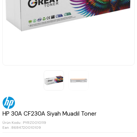
HP 30A CF230A Siyah Muadil Toner
Ürün Kodu :
PYRZ0010119
Ean : 8684720010109