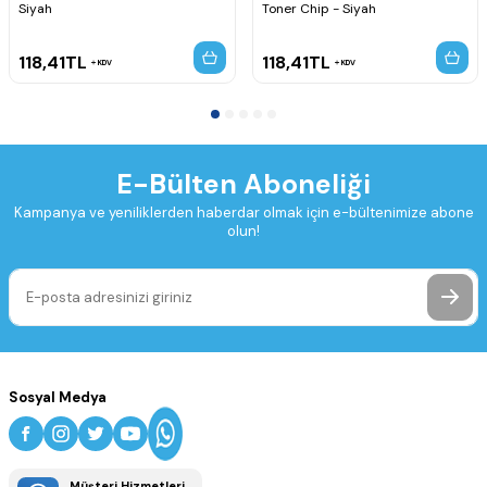
Siyah
Toner Chip - Siyah
118,41
TL
118,41
TL
KDV
KDV
E-Bülten Aboneliği
Kampanya ve yeniliklerden haberdar olmak için e-bültenimize abone
olun!
Sosyal Medya
Müşteri Hizmetleri