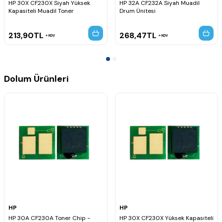
HP 30X CF230X Siyah Yüksek
HP 32A CF232A Siyah Muadil
Kapasiteli Muadil Toner
Drum Ünitesi
213,90
TL
268,47
TL
KDV
KDV
Dolum Ürünleri
HP
HP
HP 30A CF230A Toner Chip -
HP 30X CF230X Yüksek Kapasiteli