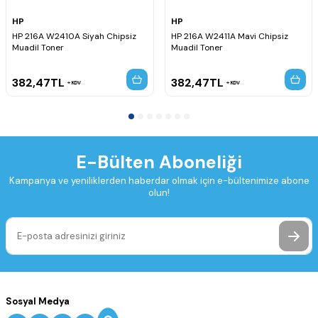
HP
HP
HP 216A W2410A Siyah Chipsiz
HP 216A W2411A Mavi Chipsiz
Muadil Toner
Muadil Toner
382,47
TL
382,47
TL
KDV
KDV
E-Bülten Aboneliği
Kampanya ve yeniliklerden haberdar olmak için e-bültenimize abone
olun!
Sosyal Medya