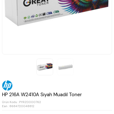
HP 216A W2410A Siyah Muadil Toner
Ürün Kodu :
PYRZ0000762
Ean : 8684720048812