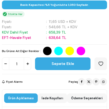
Baskı Kapasitesi %5 Yoğunlukta 1,050 Sayfadır.
Stokta Var
Fiyatı
:
11,65
USD + KDV
Fiyatı
:
548,66
TL + KDV
KDV Dahil Fiyat
:
658,39
TL
EFT-Havale Fiyat
:
638,64
TL
Bu Ürüne Ait Diğer Renkler :
Sepete Ekle
Fiyat Alarmı
Paylaş
Ürün Açıklaması
İade Koşulları
Ödeme Seçenekleri