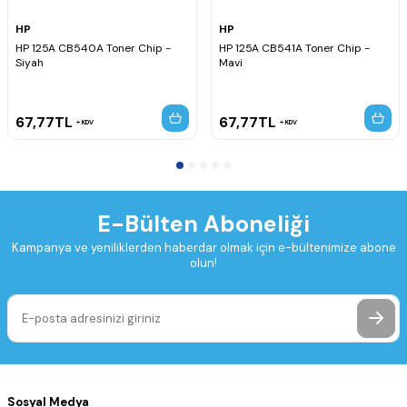
HP
HP
HP 125A CB540A Toner Chip -
HP 125A CB541A Toner Chip -
Siyah
Mavi
67,77
TL
67,77
TL
KDV
KDV
E-Bülten Aboneliği
Kampanya ve yeniliklerden haberdar olmak için e-bültenimize abone
olun!
Sosyal Medya