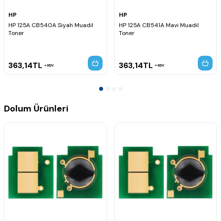
HP
HP
HP 125A CB540A Siyah Muadil
HP 125A CB541A Mavi Muadil
Toner
Toner
363,14
TL
363,14
TL
KDV
KDV
Dolum Ürünleri