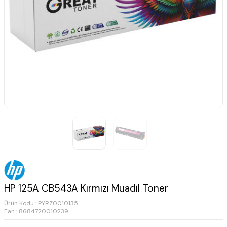
HP 125A CB543A Kırmızı Muadil Toner
Ürün Kodu :
PYRZ0010135
Ean : 8684720010239