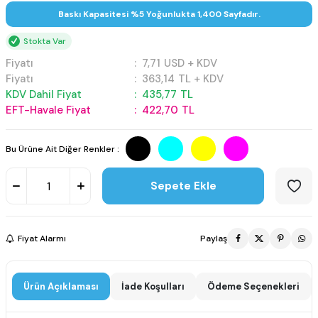
Baskı Kapasitesi %5 Yoğunlukta 1,400 Sayfadır.
Stokta Var
Fiyatı
:
7,71
USD + KDV
Fiyatı
:
363,14
TL + KDV
KDV Dahil Fiyat
:
435,77
TL
EFT-Havale Fiyat
:
422,70
TL
Bu Ürüne Ait Diğer Renkler :
Sepete Ekle
Fiyat Alarmı
Paylaş
Ürün Açıklaması
İade Koşulları
Ödeme Seçenekleri