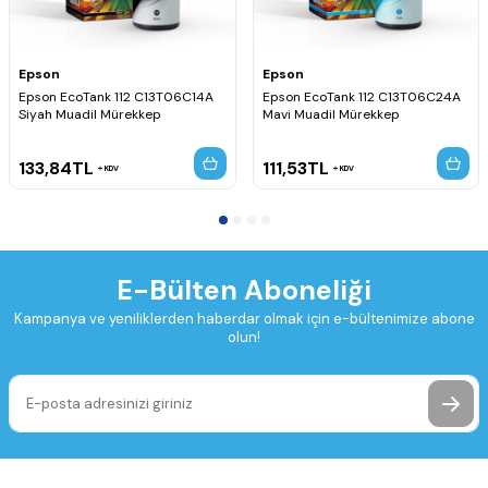
Epson
Epson
Epson EcoTank 112 C13T06C14A
Epson EcoTank 112 C13T06C24A
Siyah Muadil Mürekkep
Mavi Muadil Mürekkep
133,84
TL
111,53
TL
KDV
KDV
E-Bülten Aboneliği
Kampanya ve yeniliklerden haberdar olmak için e-bültenimize abone
olun!