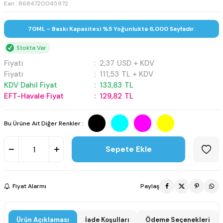
Ean : 8684720045972
70ML - Baskı Kapasitesi %5 Yoğunlukta 6,000 Sayfadır.
Stokta Var
Fiyatı
:
2,37
USD + KDV
Fiyatı
:
111,53
TL + KDV
KDV Dahil Fiyat
:
133,83
TL
EFT-Havale Fiyat
:
129,82
TL
Bu Ürüne Ait Diğer Renkler :
Sepete Ekle
Fiyat Alarmı
Paylaş
Ürün Açıklaması
İade Koşulları
Ödeme Seçenekleri