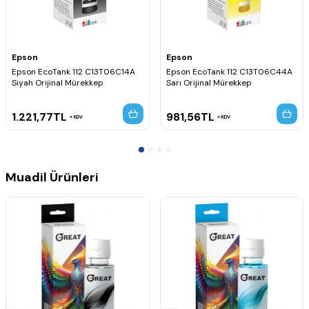
Epson
Epson
Epson EcoTank 112 C13T06C14A
Epson EcoTank 112 C13T06C44A
Siyah Orijinal Mürekkep
Sarı Orijinal Mürekkep
1.221,77
TL
981,56
TL
KDV
KDV
Muadil Ürünleri