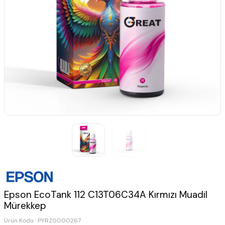
Epson EcoTank 112 C13T06C34A Kırmızı Muadil
Mürekkep
Ürün Kodu :
PYRZ0000267