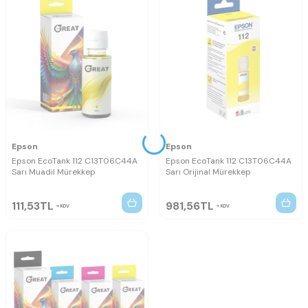
Epson
Epson
Epson EcoTank 112 C13T06C44A
Epson EcoTank 112 C13T06C44A
Sarı Muadil Mürekkep
Sarı Orijinal Mürekkep
111,53
TL
981,56
TL
KDV
KDV