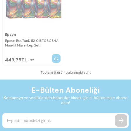
Epson
Epson EcoTank 112 C13T06C64A
Muadil Mürekkep Seti
449,75
TL
KDV
Toplam 9 ürün bulunmaktadır.
E-Bülten Aboneliği
Kampanya ve yeniliklerden haberdar olmak için e-bültenimize abone
olun!