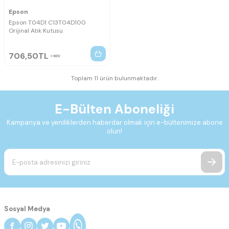
Epson
Epson T04D1 C13T04D100
Orijinal Atık Kutusu
706,50
TL
KDV
Toplam 11 ürün bulunmaktadır.
E-Bülten Aboneliği
Kampanya ve yeniliklerden haberdar olmak için e-bültenimize abone
olun!
Sosyal Medya