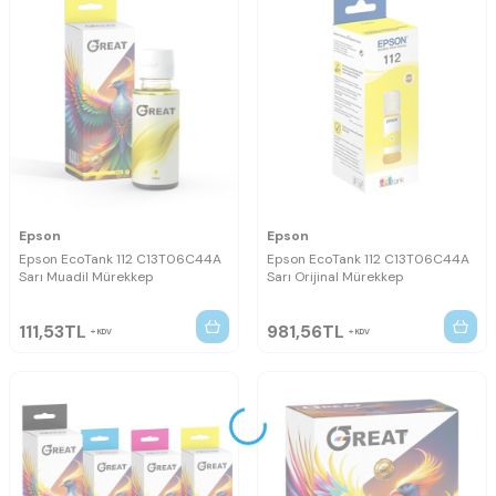
Epson
Epson
Epson EcoTank 112 C13T06C44A
Epson EcoTank 112 C13T06C44A
Sarı Muadil Mürekkep
Sarı Orijinal Mürekkep
111,53
TL
981,56
TL
KDV
KDV