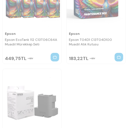
Epson
Epson
Epson EcoTank 112 C13T06C64A
Epson T04D1 C13T04D100
Muadil Mürekkep Seti
Muadil Atık Kutusu
449,75
TL
183,22
TL
KDV
KDV