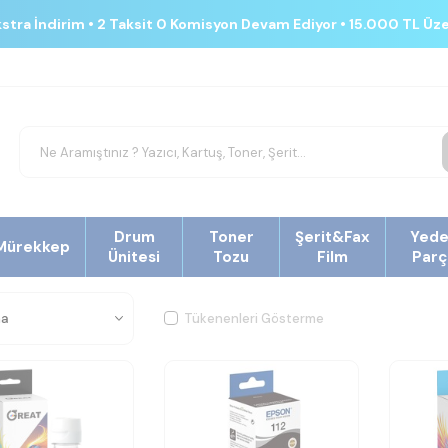
kstra İndirim • 2 Taksit 0 Komisyon Devam Ediyor • 15.000 TL Üz
Drum
Toner
Şerit&Fax
Yed
Mürekkep
Ünitesi
Tozu
Film
Parç
Tükenenleri Gösterme