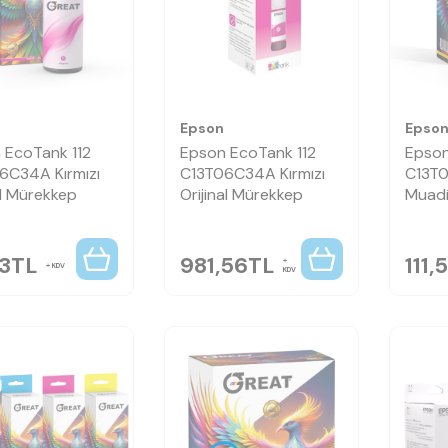
Epson
Epso
 EcoTank 112
Epson EcoTank 112
Epson
6C34A Kırmızı
C13T06C34A Kırmızı
C13T0
l Mürekkep
Orijinal Mürekkep
Muadi
53
TL
981,56
TL
111,
KDV
KDV