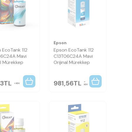
n
Epson
 EcoTank 112
Epson EcoTank 112
06C24A Mavi
C13T06C24A Mavi
l Mürekkep
Orijinal Mürekkep
53
TL
981,56
TL
KDV
KDV