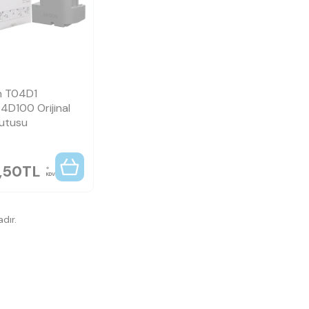
n
n T04D1
4D100 Orijinal
Kutusu
,50
TL
KDV
dır.