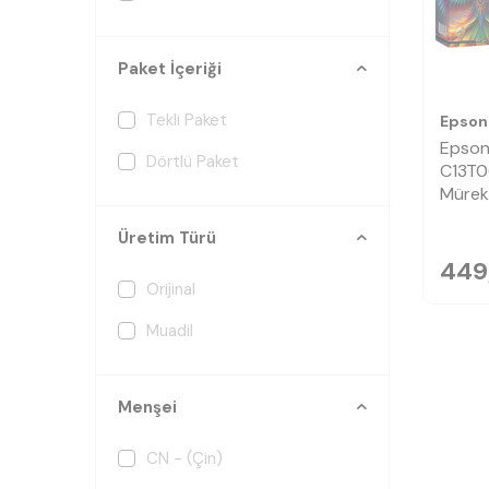
Paket İçeriği
Tekli Paket
Epson
Epson
Dörtlü Paket
C13T0
Mürek
Üretim Türü
449
Orijinal
Muadil
Menşei
CN - (Çin)