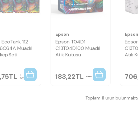
Epson
Epso
 EcoTank 112
Epson T04D1
Epso
6C64A Muadil
C13T04D100 Muadil
C13T0
kep Seti
Atık Kutusu
Atık 
,75
TL
183,22
TL
706
KDV
KDV
Toplam 11 ürün bulunmakta