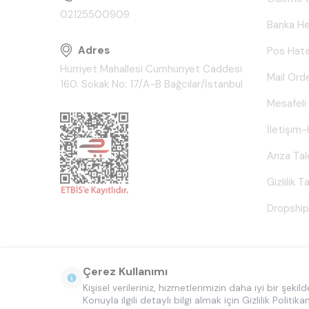
02125500909
Banka He
Adres
Pos Hata
Hürriyet Mahallesi Cumhuriyet Caddesi
Mail Ord
160. Sokak No: 17/A-B Bağcılar/İstanbul
Mesafeli
İletişim-
Arıza Ta
Gizlilik 
Dropship
Çerez Kullanımı
Kişisel verileriniz, hizmetlerimizin daha iyi bir şek
Konuyla ilgili detaylı bilgi almak için Gizlilik Politika