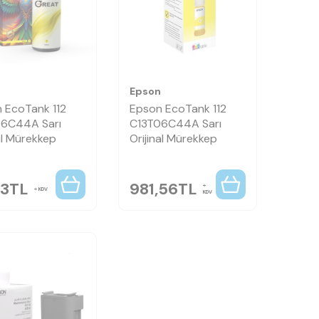
n
Epson
 EcoTank 112
Epson EcoTank 112
6C44A Sarı
C13T06C44A Sarı
l Mürekkep
Orijinal Mürekkep
53
TL
981,56
TL
KDV
KDV