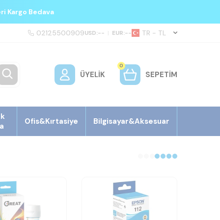
eri Kargo Bedava
02125500909
TR − TL
USD:
--
|
EUR:
--
0
ÜYELIK
SEPETIM
ek
Ofis&Kırtasiye
Bilgisayar&Aksesuar
a