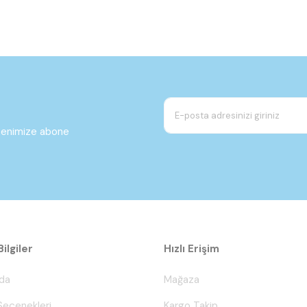
ltenimize abone
ilgiler
Hızlı Erişim
da
Mağaza
eçenekleri
Kargo Takip