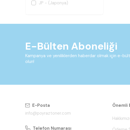
JP - (Japonya)
E-Bülten Aboneliği
Kampanya ve yeniliklerden haberdar olmak için e-bü
olun!
E-Posta
Önemli B
info@poyraztoner.com
Hakkımız
Telefon Numarası
Ödeme S