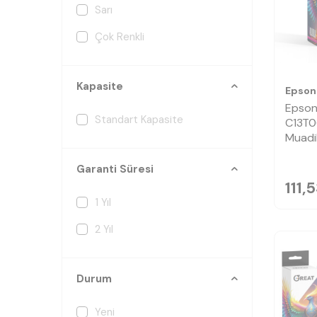
Sarı
Çok Renkli
Kapasite
Epson
Epson
Standart Kapasite
C13T0
Muadi
Garanti Süresi
111,
1 Yıl
2 Yıl
Durum
Yeni