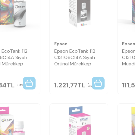
Epson
Epso
 EcoTank 112
Epson EcoTank 112
Epson
6C14A Siyah
C13T06C14A Siyah
C13T
l Mürekkep
Orijinal Mürekkep
Muadi
84
TL
1.221,77
TL
111,
KDV
KDV