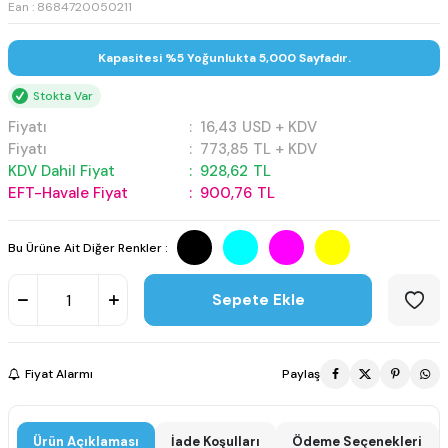
Ean : 8684720050211
Kapasitesi %5 Yoğunlukta 5,000 Sayfadır.
Stokta Var
Fiyatı
:
16,43
USD + KDV
Fiyatı
:
773,85
TL + KDV
KDV Dahil Fiyat
:
928,62
TL
EFT-Havale Fiyat
:
900,76
TL
Bu Ürüne Ait Diğer Renkler :
Sepete Ekle
Fiyat Alarmı
Paylaş
Ürün Açıklaması
İade Koşulları
Ödeme Seçenekleri