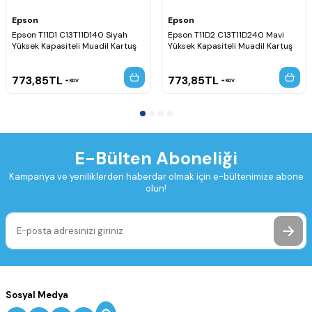
Epson
Epson
Epson T11D1 C13T11D140 Siyah
Epson T11D2 C13T11D240 Mavi
Yüksek Kapasiteli Muadil Kartuş
Yüksek Kapasiteli Muadil Kartuş
773,85
TL
773,85
TL
KDV
KDV
E-Bülten Aboneliği
Kampanya ve yeniliklerden haberdar olmak için e-bültenimize abone
olun!
Sosyal Medya