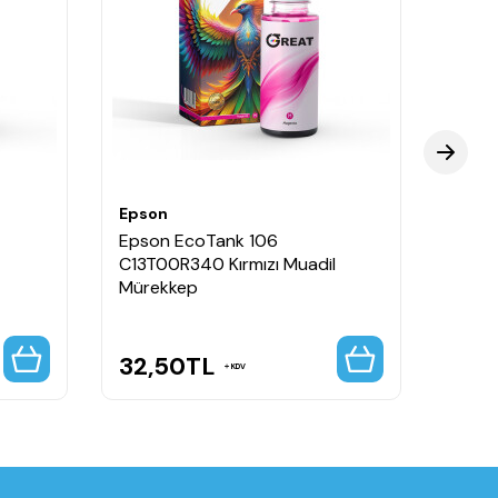
Epson
Epso
Epson EcoTank 106
Epso
C13T00R340 Kırmızı Muadil
C13T0
Mürekkep
Müre
32,50
TL
32,
KDV