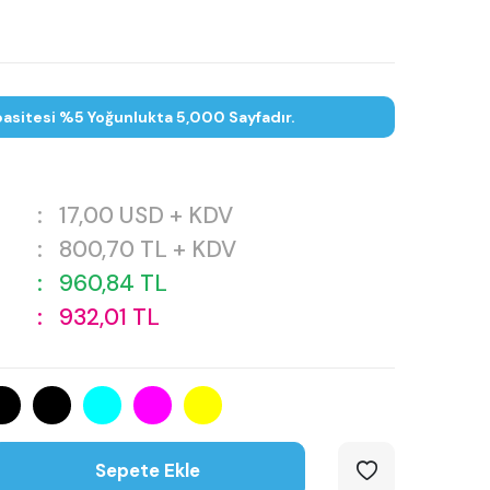
asitesi %5 Yoğunlukta 5,000 Sayfadır.
:
17,00
USD + KDV
:
800,70
TL + KDV
:
960,84
TL
:
932,01
TL
Sepete Ekle