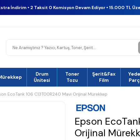
kstra İndirim • 2 Taksit 0 Komisyon Devam Ediyor • 15.000 TL Üz
Drum
Toner
Şerit&Fax
Yed
Mürekkep
Ünitesi
Tozu
Film
Parç
son EcoTank 106 C13T00R240 Mavi Orijinal Mürekkep
Epson EcoTan
Orijinal Mürek