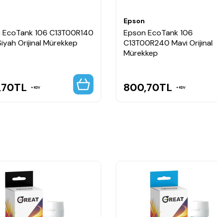
Epson
 EcoTank 106 C13T00R140
Epson EcoTank 106
iyah Orijinal Mürekkep
C13T00R240 Mavi Orijinal
Mürekkep
,70
TL
800,70
TL
KDV
KDV