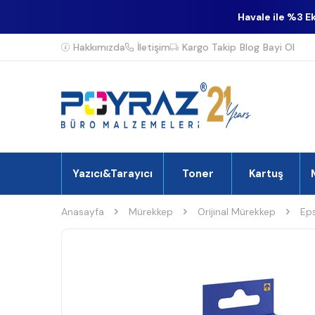
Havale ile %3 E
Hakkımızda
İletişim
Kargo Takip
Blog
Bayi Ol
Yazıcı&Tarayıcı
Toner
Kartuş
Anasayfa
Mürekkep
Orijinal Mürekkep
Ep