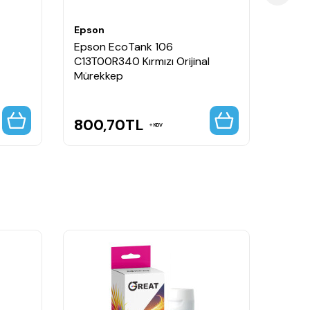
Epson
Epso
Epson EcoTank 106
Epso
C13T00R340 Kırmızı Orijinal
C13T0
Mürekkep
Müre
800,70
TL
800
KDV