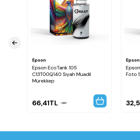
Epson
Epson
0
Epson EcoTank 105
Epson
C13T00Q140 Siyah Muadil
Foto 
Mürekkep
66,41
TL
32,
KDV