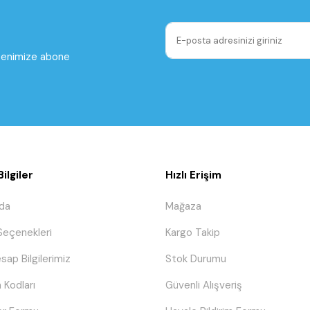
ltenimize abone
ilgiler
Hızlı Erişim
da
Mağaza
eçenekleri
Kargo Takip
sap Bilgilerimiz
Stok Durumu
 Kodları
Güvenli Alışveriş