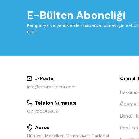
E-Bülten Aboneliği
Kampanya ve yeniliklerden haberdar olmak için e-bü
olun!
E-Posta
Önemli B
info@poyraztoner.com
Hakkımız
Telefon Numarası
Ödeme S
02125500909
Banka He
Adres
Pos Hata
Hürriyet Mahallesi Cumhuriyet Caddesi