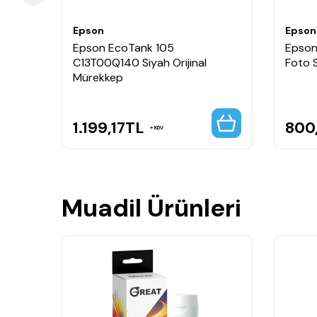
Epson
Epson
0
Epson EcoTank 105
Epson
C13T00Q140 Siyah Orijinal
Foto S
Mürekkep
1.199,17
TL
800
KDV
Muadil Ürünleri