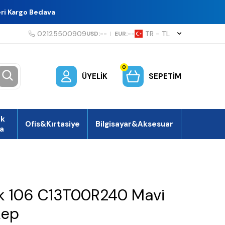
eri Kargo Bedava
02125500909
TR − TL
USD:
--
|
EUR:
--
0
ÜYELIK
SEPETIM
ek
Ofis&Kırtasiye
Bilgisayar&Aksesuar
a
k 106 C13T00R240 Mavi
kep