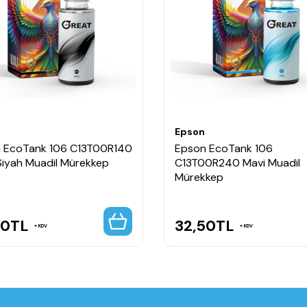
Epson
 EcoTank 106 C13T00R140
Epson EcoTank 106
Siyah Muadil Mürekkep
C13T00R240 Mavi Muadil
Mürekkep
50
TL
32,50
TL
KDV
KDV