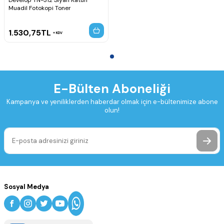
Develop TN-312 Siyah Katun
Muadil Fotokopi Toner
1.530,75
TL
KDV
E-Bülten Aboneliği
Kampanya ve yeniliklerden haberdar olmak için e-bültenimize abone
olun!
Sosyal Medya