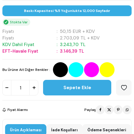
Baskı Kapasitesi %5 Yoğunlukta 12,000 Sayfadır
Stokta Var
Fiyatı
:
50,15
EUR + KDV
Fiyatı
:
2.703,09
TL + KDV
KDV Dahil Fiyat
:
3.243,70
TL
EFT-Havale Fiyat
:
3.146,39
TL
Bu Ürüne Ait Diğer Renkler :
Sepete Ekle
Fiyat Alarmı
Paylaş
Ürün Açıklaması
İade Koşulları
Ödeme Seçenekleri