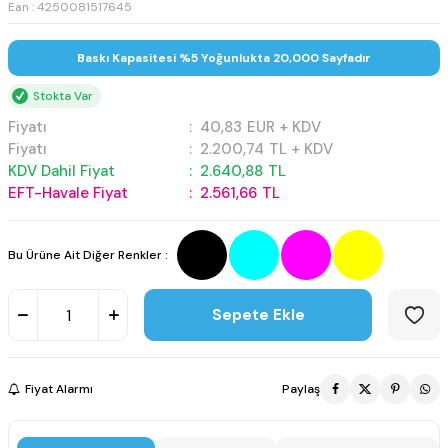
Ean : 4250081517645
Baskı Kapasitesi %5 Yoğunlukta 20,000 Sayfadır
Stokta Var
Fiyatı
:
40,83
EUR + KDV
Fiyatı
:
2.200,74
TL + KDV
KDV Dahil Fiyat
:
2.640,88
TL
EFT-Havale Fiyat
:
2.561,66
TL
Bu Ürüne Ait Diğer Renkler :
Sepete Ekle
Fiyat Alarmı
Paylaş