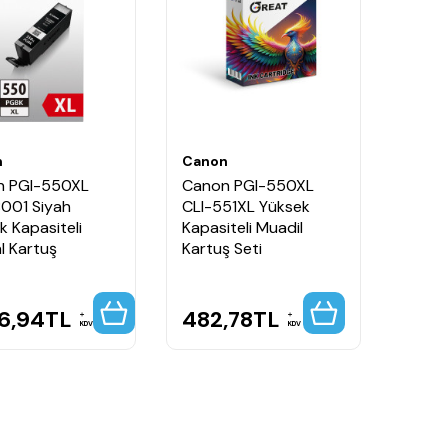
n
Canon
n PGI-550XL
Canon PGI-550XL
001 Siyah
CLI-551XL Yüksek
k Kapasiteli
Kapasiteli Muadil
al Kartuş
Kartuş Seti
36,94
TL
482,78
TL
KDV
KDV