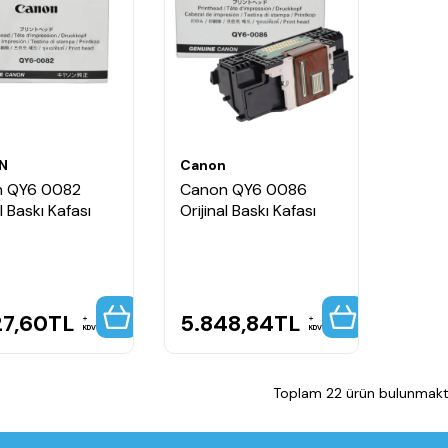
N
Canon
 QY6 0082
Canon QY6 0086
al Baskı Kafası
Orijinal Baskı Kafası
27,60
TL
5.848,84
TL
KDV
KDV
Toplam 22 ürün bulunmakta