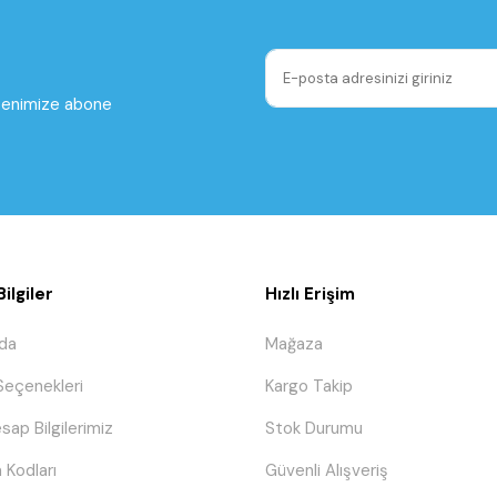
ltenimize abone
ilgiler
Hızlı Erişim
da
Mağaza
eçenekleri
Kargo Takip
sap Bilgilerimiz
Stok Durumu
 Kodları
Güvenli Alışveriş