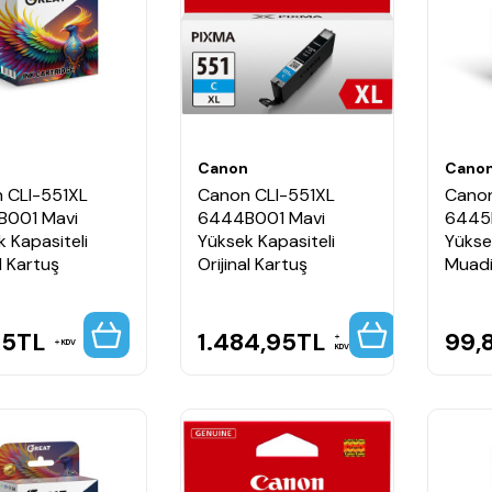
n
Canon
Cano
 CLI-551XL
Canon CLI-551XL
Canon
001 Mavi
6444B001 Mavi
6445B
 Kapasiteli
Yüksek Kapasiteli
Yükse
l Kartuş
Orijinal Kartuş
Muadi
85
TL
1.484,95
TL
99,
KDV
KDV