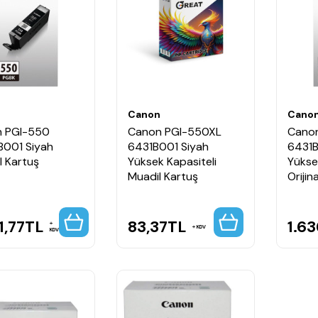
n
Canon
Cano
 PGI-550
Canon PGI-550XL
Cano
001 Siyah
6431B001 Siyah
6431B
al Kartuş
Yüksek Kapasiteli
Yükse
Muadil Kartuş
Orijin
1,77
TL
83,37
TL
1.6
KDV
KDV