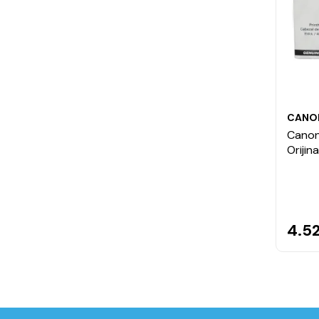
CANO
Canon
Orijin
4.5