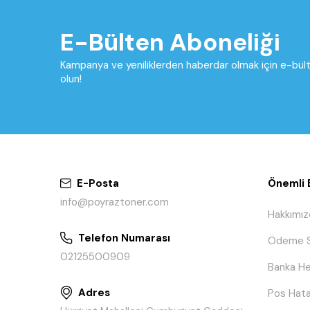
E-Bülten Aboneliği
Kampanya ve yeniliklerden haberdar olmak için e-bü
olun!
E-Posta
Önemli B
info@poyraztoner.com
Hakkımız
Telefon Numarası
Ödeme S
02125500909
Banka He
Adres
Pos Hata