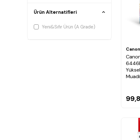
Ürün Alternatifleri
Yeni&Sıfır Ürün (A Grade)
Cano
Canon
6446B
Yüksek
Muadi
99,