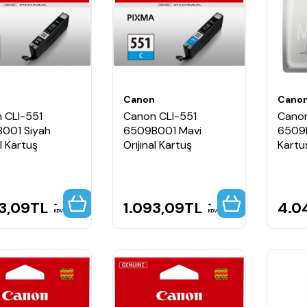
n
Canon
Cano
 CLI-551
Canon CLI-551
Canon
001 Siyah
6509B001 Mavi
6509B
al Kartuş
Orijinal Kartuş
Kartu
3,09
TL
1.093,09
TL
4.0
KDV
KDV