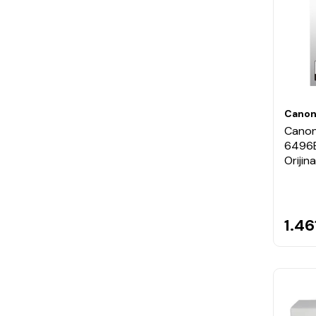
Cano
Canon
6496B
Orijin
1.46