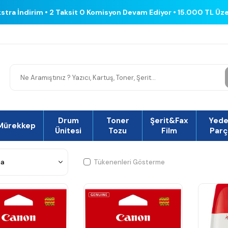
kstra İndirim • 2 Taksit 0 Komisyon Devam Ediyor • 15.000 TL Üz
Drum
Toner
Şerit&Fax
Yed
Mürekkep
Ünitesi
Tozu
Film
Parç
Tükenenleri Gösterme