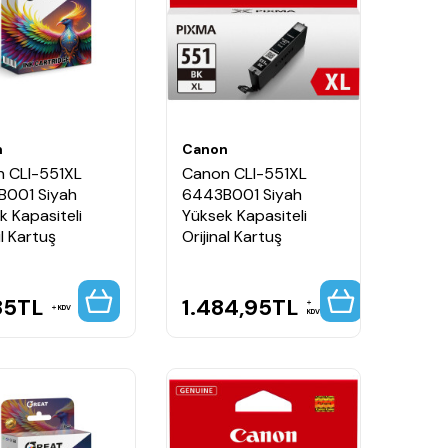
n
Canon
 CLI-551XL
Canon CLI-551XL
001 Siyah
6443B001 Siyah
k Kapasiteli
Yüksek Kapasiteli
l Kartuş
Orijinal Kartuş
85
TL
1.484,95
TL
KDV
KDV