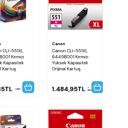
n
Canon
 CLI-551XL
Canon CLI-551XL
001 Kırmızı
6445B001 Kırmızı
k Kapasiteli
Yüksek Kapasiteli
l Kartuş
Orijinal Kartuş
85
TL
1.484,95
TL
KDV
KDV