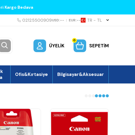
eri Kargo Bedava
02125500909
TR − TL
USD:
--
|
EUR:
--
0
ÜYELIK
SEPETIM
ek
Ofis&Kırtasiye
Bilgisayar&Aksesuar
a