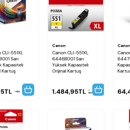
n
Canon
Cano
 CLI-551XL
Canon CLI-551XL
Canon
001 Sarı
6446B001 Sarı
6447B
 Kapasiteli
Yüksek Kapasiteli
Kapasi
l Kartuş
Orijinal Kartuş
Kartu
85
TL
1.484,95
TL
64,
KDV
KDV