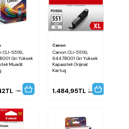
n
Canon
 CLI-551XL
Canon CLI-551XL
001 Gri Yüksek
6447B001 Gri Yüksek
teli Muadil
Kapasiteli Orijinal
ş
Kartuş
42
TL
1.484,95
TL
KDV
KDV