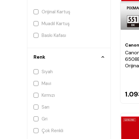
Orijinal Kartuş
Muadil Kartuş
Baskı Kafası
Cano
Canon
Renk
6508B
Orijin
Siyah
Mavi
1.09
Kırmızı
Sarı
Gri
Çok Renkli