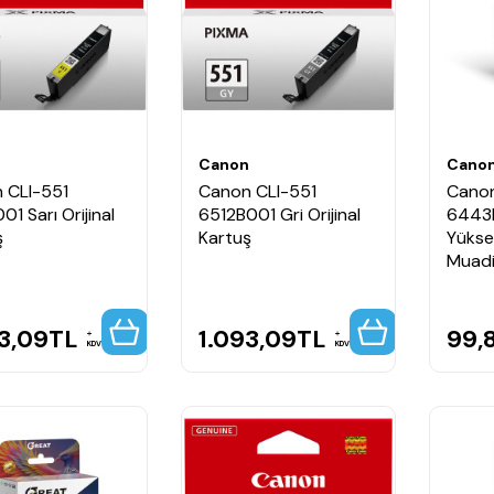
n
Canon
Cano
 CLI-551
Canon CLI-551
Canon
01 Sarı Orijinal
6512B001 Gri Orijinal
6443B
ş
Kartuş
Yükse
Muadi
3,09
TL
1.093,09
TL
99,
KDV
KDV