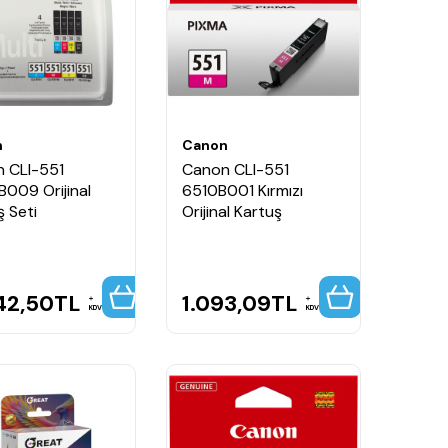
n
Canon
 CLI-551
Canon CLI-551
009 Orijinal
6510B001 Kırmızı
ş Seti
Orijinal Kartuş
42,50
TL
1.093,09
TL
KDV
KDV