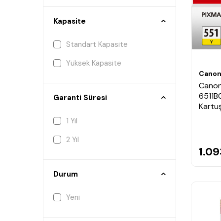
Kapasite
Standart Kapasite
Yüksek Kapasite
Cano
Canon
6511B0
Garanti Süresi
Kartu
1 Yıl
2 Yıl
1.09
Durum
Yeni