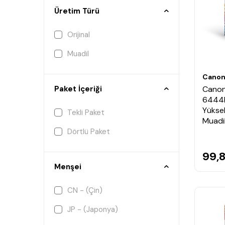
Üretim Türü
Orijinal
Muadil
Cano
Canon
Paket İçeriği
6444B
Yüksek
Tekli Paket
Muadi
Dörtlü Paket
99,
Menşei
CN - (Çin)
JP - (Japonya)