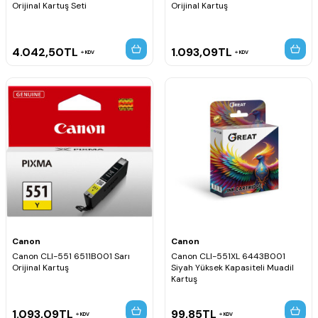
Orijinal Kartuş Seti
Orijinal Kartuş
4.042,50
TL
1.093,09
TL
KDV
KDV
Canon
Canon
Canon CLI-551 6511B001 Sarı
Canon CLI-551XL 6443B001
Orijinal Kartuş
Siyah Yüksek Kapasiteli Muadil
Kartuş
1.093,09
TL
99,85
TL
KDV
KDV