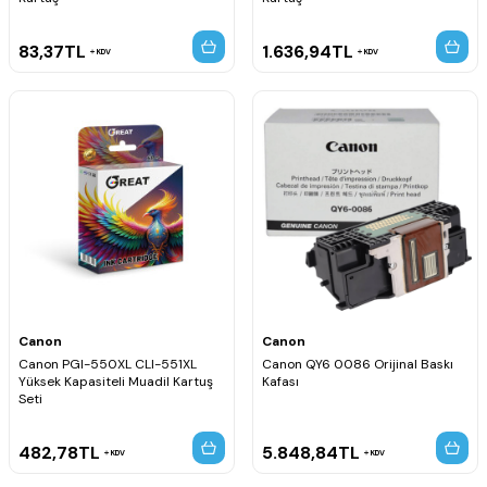
83,37
TL
1.636,94
TL
KDV
KDV
Canon
Canon
Canon PGI-550XL CLI-551XL
Canon QY6 0086 Orijinal Baskı
Yüksek Kapasiteli Muadil Kartuş
Kafası
Seti
482,78
TL
5.848,84
TL
KDV
KDV