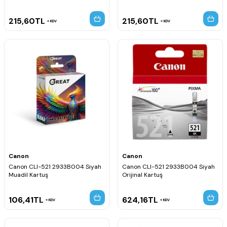
215,60
TL
215,60
TL
KDV
KDV
Canon
Canon
Canon CLI-521 2933B004 Siyah
Canon CLI-521 2933B004 Siyah
Muadil Kartuş
Orijinal Kartuş
106,41
TL
624,16
TL
KDV
KDV