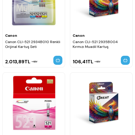
Canon
Canon
Canon CLI-521 2934B010 Renkli
Canon CLI-521 2935B004
Orijinal Kartuş Seti
Kırmızı Muadil Kartuş
2.013,89
TL
106,41
TL
KDV
KDV