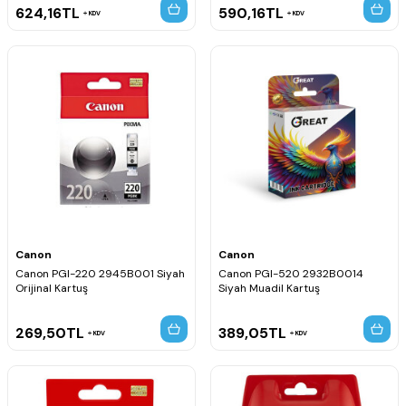
624,16
TL
590,16
TL
KDV
KDV
Canon
Canon
Canon PGI-220 2945B001 Siyah
Canon PGI-520 2932B0014
Orijinal Kartuş
Siyah Muadil Kartuş
269,50
TL
389,05
TL
KDV
KDV