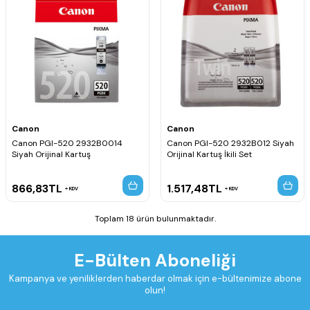
Canon
Canon
Canon PGI-520 2932B0014
Canon PGI-520 2932B012 Siyah
Siyah Orijinal Kartuş
Orijinal Kartuş İkili Set
866,83
TL
1.517,48
TL
KDV
KDV
Toplam 18 ürün bulunmaktadır.
E-Bülten Aboneliği
Kampanya ve yeniliklerden haberdar olmak için e-bültenimize abone
olun!