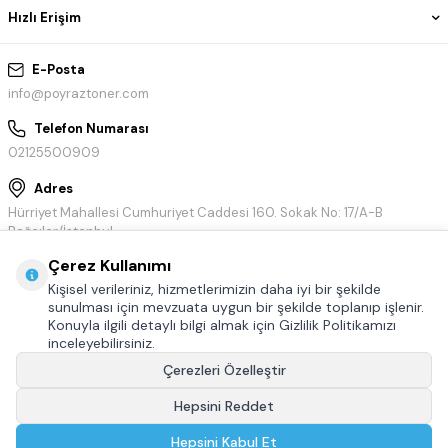
Hızlı Erişim
E-Posta
info@poyraztoner.com
Telefon Numarası
02125500909
Adres
Hürriyet Mahallesi Cumhuriyet Caddesi 160. Sokak No: 17/A-B
Bağcılar/İstanbul
Çerez Kullanımı
Kişisel verileriniz, hizmetlerimizin daha iyi bir şekilde
sunulması için mevzuata uygun bir şekilde toplanıp işlenir.
Konuyla ilgili detaylı bilgi almak için Gizlilik Politikamızı
inceleyebilirsiniz.
Çerezleri Özelleştir
Hepsini Reddet
© Tüm hakları saklıdır.
Poyraztoner.com
Hepsini Kabul Et