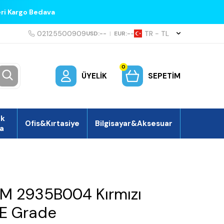
eri Kargo Bedava
02125500909
TR − TL
USD:
--
|
EUR:
--
0
ÜYELIK
SEPETIM
ek
Ofis&Kırtasiye
Bilgisayar&Aksesuar
a
M 2935B004 Kırmızı
ş E Grade