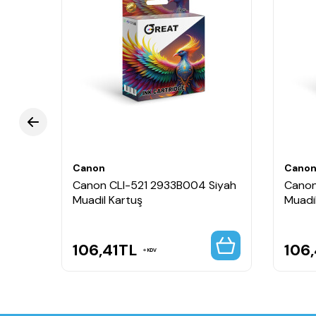
Canon
Cano
Gri
Canon CLI-521 2933B004 Siyah
Canon
Muadil Kartuş
Muadi
106,41
TL
106,
KDV