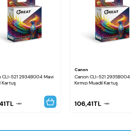
n
Canon
 CLI-521 2934B004 Mavi
Canon CLI-521 2935B004
l Kartuş
Kırmızı Muadil Kartuş
41
TL
106,41
TL
KDV
KDV