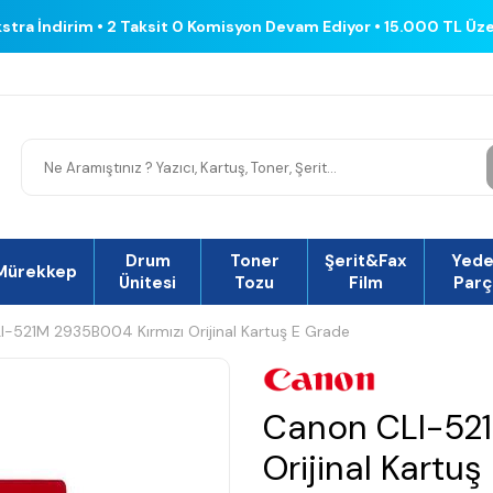
kstra İndirim • 2 Taksit 0 Komisyon Devam Ediyor • 15.000 TL Üz
Drum
Toner
Şerit&Fax
Yed
Mürekkep
Ünitesi
Tozu
Film
Parç
-521M 2935B004 Kırmızı Orijinal Kartuş E Grade
Canon CLI-521
Orijinal Kartu