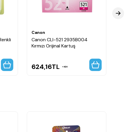
Canon
Cano
enkli
Canon CLI-521 2935B004
Canon
Kırmızı Orijinal Kartuş
Orijin
624,16
TL
624
KDV