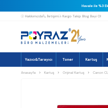
Havale ile %3 E
Hakkımızda
İletişim
Kargo Takip
Blog
Bayi Ol
Yazıcı&Tarayıcı
Toner
Kartuş
Anasayfa
Kartuş
Orijinal Kartuş
Canon CLI