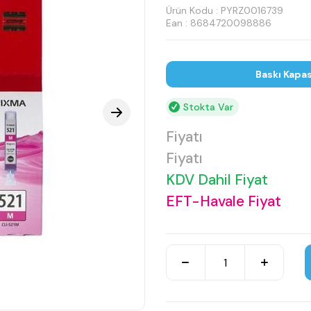
Ürün Kodu :
PYRZ0016739
Ean : 8684720098886
Baskı Kapas
Stokta Var
Fiyatı
Fiyatı
KDV Dahil Fiyat
EFT-Havale Fiyat