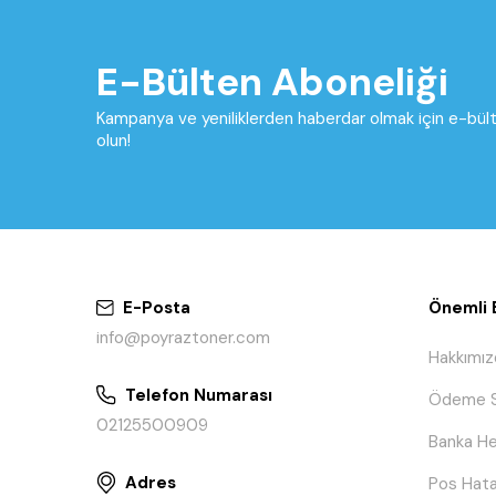
E-Bülten Aboneliği
Kampanya ve yeniliklerden haberdar olmak için e-bü
olun!
E-Posta
Önemli B
info@poyraztoner.com
Hakkımız
Telefon Numarası
Ödeme S
02125500909
Banka He
Adres
Pos Hata