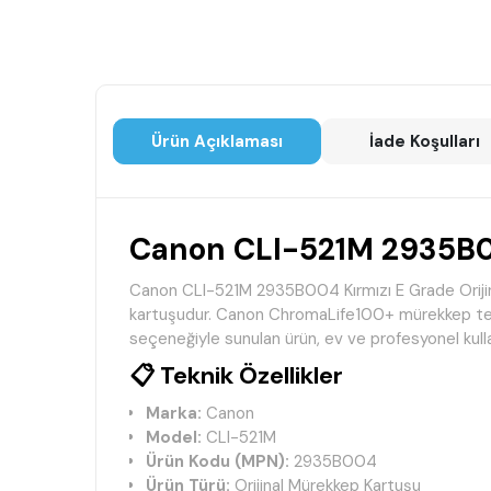
Ürün Açıklaması
İade Koşulları
Canon CLI-521M 2935B004
Canon CLI-521M 2935B004 Kırmızı E Grade Orijinal
kartuşudur. Canon ChromaLife100+ mürekkep teknol
seçeneğiyle sunulan ürün, ev ve profesyonel kullan
📋 Teknik Özellikler
Marka:
Canon
Model:
CLI-521M
Ürün Kodu (MPN):
2935B004
Ürün Türü:
Orijinal Mürekkep Kartuşu