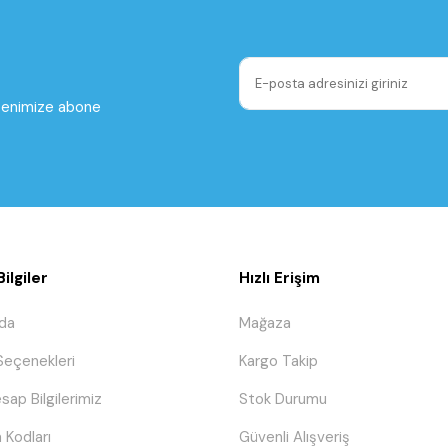
ltenimize abone
ilgiler
Hızlı Erişim
da
Mağaza
eçenekleri
Kargo Takip
sap Bilgilerimiz
Stok Durumu
 Kodları
Güvenli Alışveriş