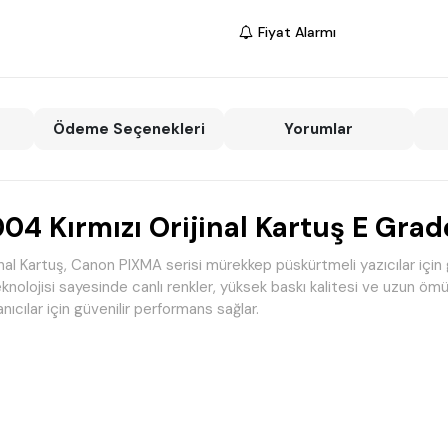
Fiyat Alarmı
Ödeme Seçenekleri
Yorumlar
 Kırmızı Orijinal Kartuş E Grad
 Kartuş, Canon PIXMA serisi mürekkep püskürtmeli yazıcılar için ge
ojisi sayesinde canlı renkler, yüksek baskı kalitesi ve uzun ömürl
ıcılar için güvenilir performans sağlar.