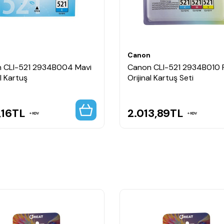
rtuşudur.
enkler sunar.
ğlar.
tir.
kı deneyimi sunar.
n
Canon
 CLI-521 2934B004 Mavi
Canon CLI-521 2934B010 R
al Kartuş
Orijinal Kartuş Seti
,16
TL
2.013,89
TL
KDV
KDV