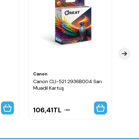
Canon
Cano
Canon CLI-521 2936B004 Sarı
Cano
Muadil Kartuş
Muadi
106,41
TL
103
KDV