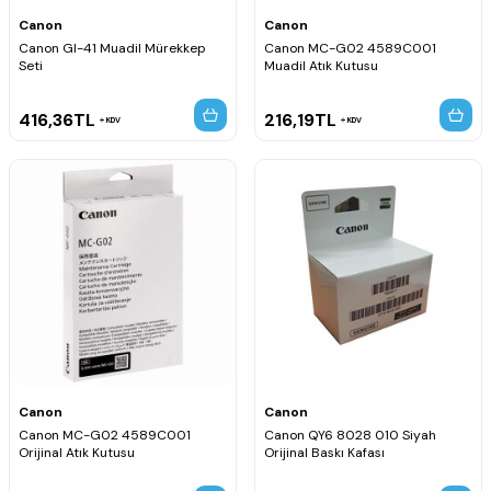
Canon
Canon
Canon GI-41 Muadil Mürekkep
Canon MC-G02 4589C001
Seti
Muadil Atık Kutusu
416,36
TL
216,19
TL
KDV
KDV
Canon
Canon
Canon MC-G02 4589C001
Canon QY6 8028 010 Siyah
Orijinal Atık Kutusu
Orijinal Baskı Kafası