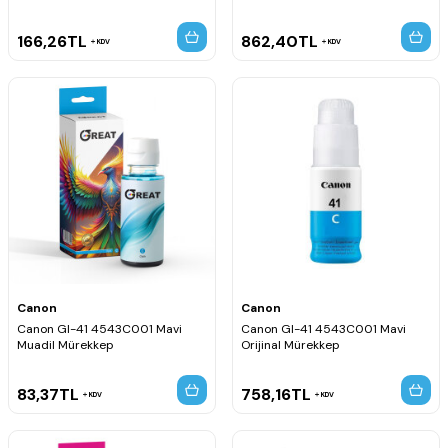
166,26
TL
862,40
TL
KDV
KDV
Canon
Canon
Canon GI-41 4543C001 Mavi
Canon GI-41 4543C001 Mavi
Muadil Mürekkep
Orijinal Mürekkep
83,37
TL
758,16
TL
KDV
KDV