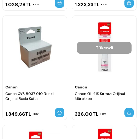
1.028,28
TL
1.323,33
TL
KDV
KDV
Tükendi
Canon
Canon
Canon QY6 8037 010 Renkli
Canon GI-41S Kırmızı Orijinal
Orijinal Baskı Kafası
Mürekkep
1.349,66
TL
326,00
TL
KDV
KDV