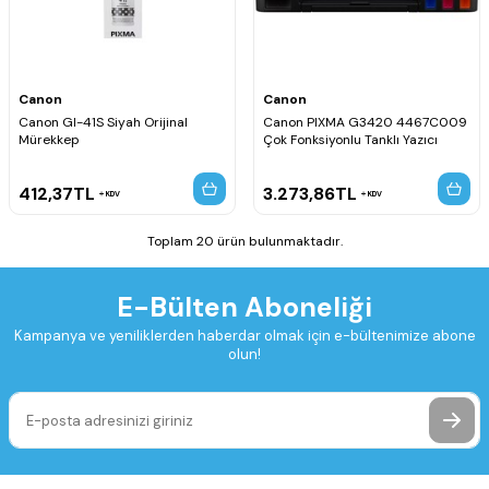
Canon
Canon
Canon GI-41S Siyah Orijinal
Canon PIXMA G3420 4467C009
Mürekkep
Çok Fonksiyonlu Tanklı Yazıcı
412,37
TL
3.273,86
TL
KDV
KDV
Toplam 20 ürün bulunmaktadır.
E-Bülten Aboneliği
Kampanya ve yeniliklerden haberdar olmak için e-bültenimize abone
olun!