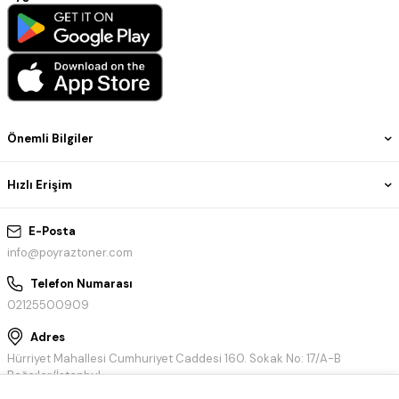
Önemli Bilgiler
Hızlı Erişim
E-Posta
info@poyraztoner.com
Telefon Numarası
02125500909
Adres
Hürriyet Mahallesi Cumhuriyet Caddesi 160. Sokak No: 17/A-B
Bağcılar/İstanbul