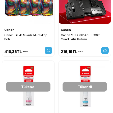
Canon
Canon
Canon GI-41 Muadil Mürekkep
Canon MC-G02 4589C001
Seti
Muadil Atık Kutusu
416,36
TL
216,19
TL
KDV
KDV
Tükendi
Tükendi