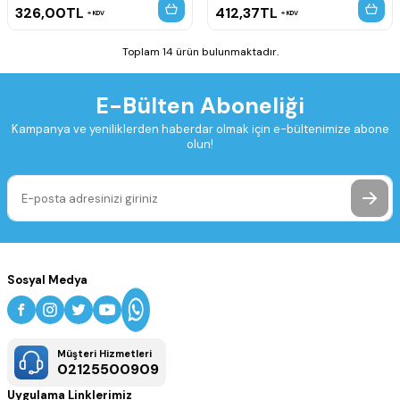
326,00
TL
412,37
TL
KDV
KDV
Toplam 14 ürün bulunmaktadır.
E-Bülten Aboneliği
Kampanya ve yeniliklerden haberdar olmak için e-bültenimize abone
olun!
Sosyal Medya
Müşteri Hizmetleri
02125500909
Uygulama Linklerimiz