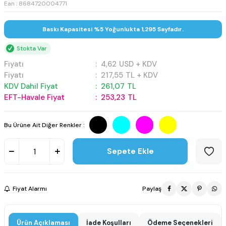
Ean : 8684720004771
Baskı Kapasitesi %5 Yoğunlukta 1,295 Sayfadır.
Stokta Var
Fiyatı
:
4,62
USD + KDV
Fiyatı
:
217,55
TL + KDV
KDV Dahil Fiyat
:
261,07
TL
EFT-Havale Fiyat
:
253,23
TL
Bu Ürüne Ait Diğer Renkler :
Sepete Ekle
Fiyat Alarmı
Paylaş
Ürün Açıklaması
İade Koşulları
Ödeme Seçenekleri