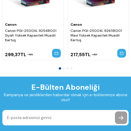
Canon
Canon
Canon PGI-2500XL 9254B001
Canon PGI-2500XL 9265B001
Siyah Yüksek Kapasiteli Muadil
Mavi Yüksek Kapasiteli Muadil
Kartuş
Kartuş
299,37
TL
217,55
TL
KDV
KDV
E-Bülten Aboneliği
Kampanya ve yeniliklerden haberdar olmak için e-bültenimize abone
olun!