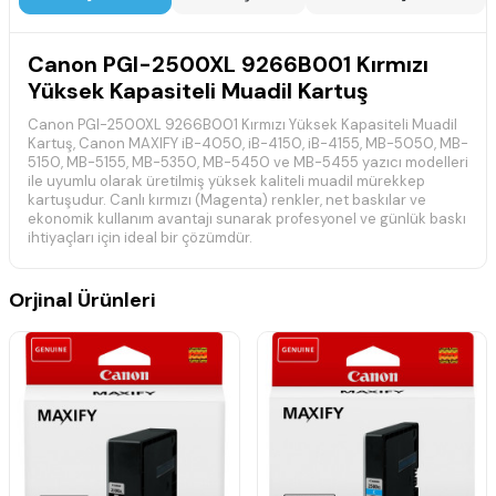
Canon PGI-2500XL 9266B001 Kırmızı
Yüksek Kapasiteli Muadil Kartuş
Canon PGI-2500XL 9266B001 Kırmızı Yüksek Kapasiteli Muadil
Kartuş, Canon MAXIFY iB-4050, iB-4150, iB-4155, MB-5050, MB-
5150, MB-5155, MB-5350, MB-5450 ve MB-5455 yazıcı modelleri
ile uyumlu olarak üretilmiş yüksek kaliteli muadil mürekkep
kartuşudur. Canlı kırmızı (Magenta) renkler, net baskılar ve
ekonomik kullanım avantajı sunarak profesyonel ve günlük baskı
ihtiyaçları için ideal bir çözümdür.
Yüksek kapasiteli yapısı sayesinde daha fazla sayfa baskısı
almanıza yardımcı olur. Kaliteli mürekkep yapısı sayesinde tutarlı
Orjinal Ürünleri
renk performansı, güvenilir baskı kalitesi ve uzun ömürlü
kullanım sunar.
Teknik Özellikler
Ürün Kodu:
Canon PGI-2500XL / 9266B001
Ürün Tipi:
Yüksek Kapasiteli Muadil Mürekkep Kartuşu
Renk:
Kırmızı (Magenta)
Baskı Teknolojisi:
Mürekkep Püskürtmeli (Inkjet)