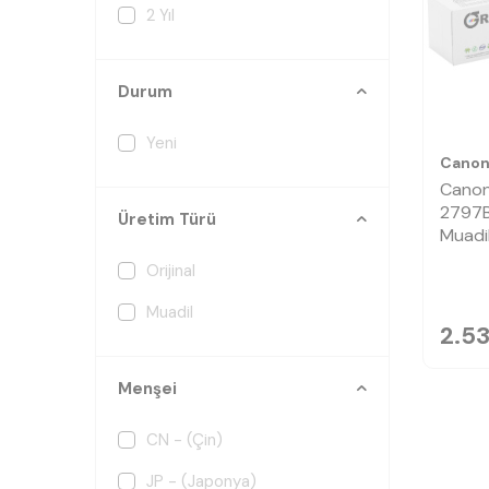
2 Yıl
Durum
Yeni
Cano
Canon
2797B
Üretim Türü
Muadi
Orijinal
Muadil
2.5
Menşei
CN - (Çin)
JP - (Japonya)