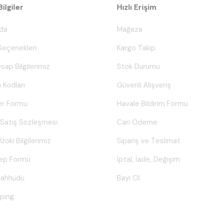
ilgiler
Hızlı Erişim
da
Mağaza
eçenekleri
Kargo Takip
sap Bilgilerimiz
Stok Durumu
 Kodları
Güvenli Alışveriş
er Formu
Havale Bildirim Formu
 Satış Sözleşmesi
Cari Ödeme
Kroki Bilgilerimiz
Sipariş ve Teslimat
lep Formu
İptal, İade, Değişim
Taahhüdü
Bayi Ol
ping