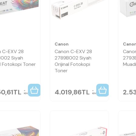
n
Canon
Cano
 C-EXV 28
Canon C-EXV 28
Cano
002 Siyah
2789B002 Siyah
2793
l Fotokopi Toner
Orijinal Fotokopi
Muadi
Toner
0,61
TL
4.019,86
TL
2.5
KDV
KDV