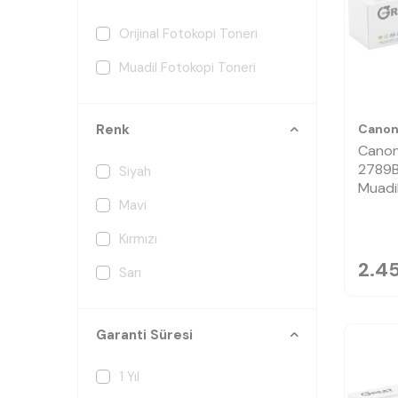
Orijinal Fotokopi Toneri
Muadil Fotokopi Toneri
Cano
Renk
Canon
2789B
Siyah
Muadi
Mavi
Kırmızı
2.45
Sarı
Garanti Süresi
1 Yıl