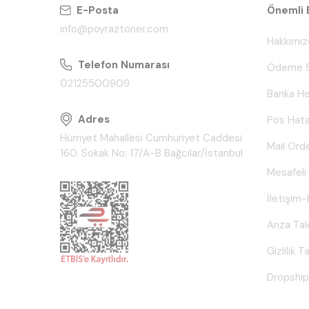
E-Posta
Önemli B
info@poyraztoner.com
Hakkımız
Telefon Numarası
Ödeme S
02125500909
Banka He
Adres
Pos Hata
Hürriyet Mahallesi Cumhuriyet Caddesi
Mail Ord
160. Sokak No: 17/A-B Bağcılar/İstanbul
Mesafeli
İletişim-
Arıza Ta
Gizlilik 
Dropship