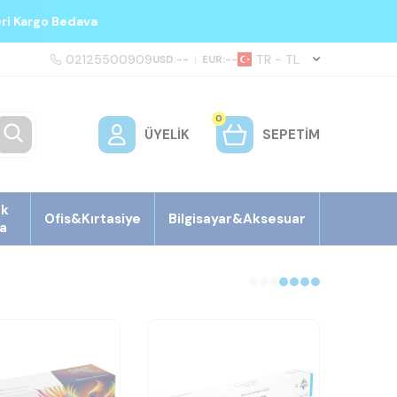
eri Kargo Bedava
02125500909
TR − TL
USD:
--
|
EUR:
--
0
ÜYELIK
SEPETIM
ek
Ofis&Kırtasiye
Bilgisayar&Aksesuar
a