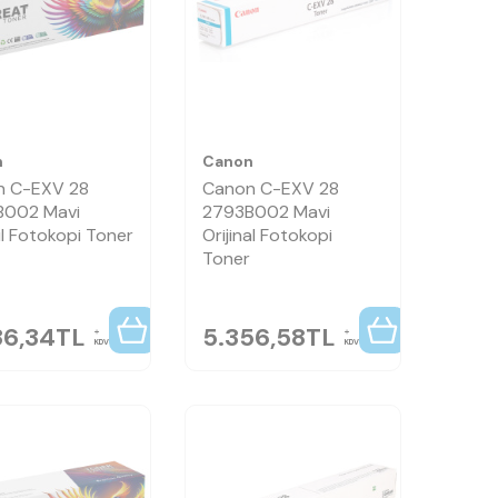
n
Canon
n C-EXV 28
Canon C-EXV 28
B002 Mavi
2793B002 Mavi
l Fotokopi Toner
Orijinal Fotokopi
Toner
36,34
TL
5.356,58
TL
KDV
KDV