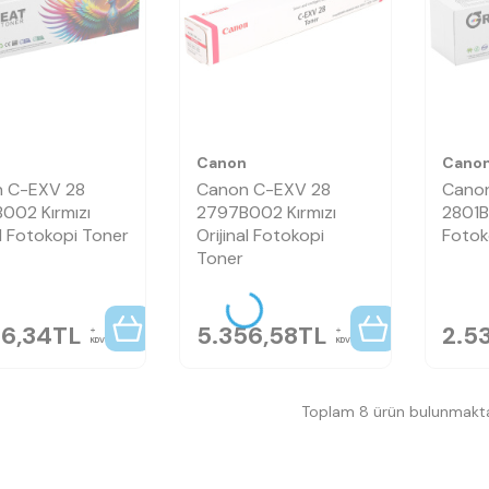
n
Canon
Cano
 C-EXV 28
Canon C-EXV 28
Cano
002 Kırmızı
2797B002 Kırmızı
2801B
l Fotokopi Toner
Orijinal Fotokopi
Fotok
Toner
36,34
TL
5.356,58
TL
2.5
KDV
KDV
Toplam 8 ürün bulunmakta