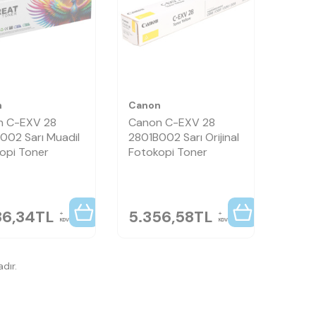
n
Canon
n C-EXV 28
Canon C-EXV 28
002 Sarı Muadil
2801B002 Sarı Orijinal
opi Toner
Fotokopi Toner
36,34
TL
5.356,58
TL
KDV
KDV
dır.