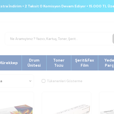
kstra İndirim • 2 Taksit 0 Komisyon Devam Ediyor • 15.000 TL Üz
Drum
Toner
Şerit&Fax
Yed
Mürekkep
Ünitesi
Tozu
Film
Parç
Tükenenleri Gösterme