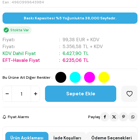
Ean : 4960999643984
Baskı Kapasitesi %5 Yoğunlukta 38,000 Sayfadır.
Stokta Var
Fiyatı
:
99,38
EUR + KDV
Fiyatı
:
5.356,58
TL + KDV
KDV Dahil Fiyat
:
6.427,90
TL
EFT-Havale Fiyat
:
6.235,06
TL
Bu Ürüne Ait Diğer Renkler :
Sepete Ekle
Fiyat Alarmı
Paylaş
Ürün Açıklaması
İade Koşulları
Ödeme Seçenekleri