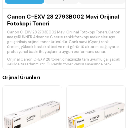
Canon C-EXV 28 2793B002 Mavi Orijinal
Fotokopi Toneri
Canon C-EXV 28 2793B002 Mavi Orijinal Fotokopi Toneri, Canon
imageRUNNER Advance C serisi renkli fotokopi makineleri için
geliştirilmiş orijinal toner ürünüdür. Canlı mavi (Cyan) renk
üretimi, yüksek baskı kalitesi ve net görüntü aktarımı sağlayarak
profesyonel baskı ihtiyaçlarına uygun performans sunar.
Orijinal Canon C-EXV 28 toner, cihazınızla tam uyumlu çalışacak
şekilde tasarlanmıştır. Güvenilir toner yapısı sayesinde renk
doğruluğunu korur, yoğun baskı gerektiren iş ortamlarında
kaliteli ve istikrarlı sonuçlar sağlar.
Orjinal Ürünleri
Teknik Özellikler
Ürün Kodu:
C-EXV 28 / 2793B002
Ürün Tipi:
Orijinal Fotokopi Toneri
Renk:
Mavi (Cyan)
Baskı Teknolojisi:
Lazer
Canon orijinal fotokopi toneridir.
Canlı ve dengeli renk üretimi sağlar.
Yüksek baskı kalitesi ve güvenilir performans sunar.
Uyumlu Canon fotokopi makineleri ile tam uyumludur.