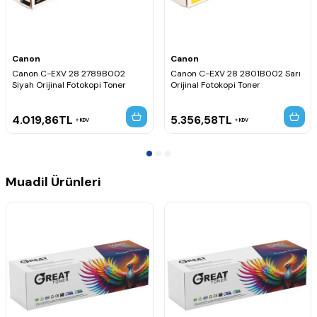
Uyumlu Fotokopi Makinesi Modelleri
Canon imageRUNNER Advance C5045
Canon imageRUNNER Advance C5045i
Canon imageRUNNER Advance C5051
Canon
Canon
Canon imageRUNNER Advance C5051i
Canon C-EXV 28 2789B002
Canon C-EXV 28 2801B002 Sarı
Canon imageRUNNER Advance C5250
Siyah Orijinal Fotokopi Toner
Orijinal Fotokopi Toner
Canon imageRUNNER Advance C5250i
Canon imageRUNNER Advance C5255
Canon imageRUNNER Advance C5255i
4.019,86
TL
5.356,58
TL
KDV
KDV
Muadil Ürünleri