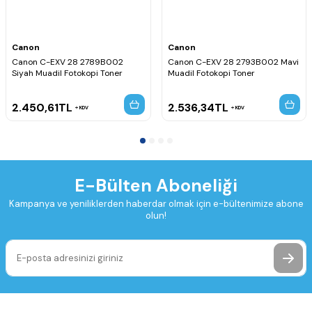
Canon
Canon
Canon C-EXV 28 2789B002
Canon C-EXV 28 2793B002 Mavi
Siyah Muadil Fotokopi Toner
Muadil Fotokopi Toner
2.450,61
TL
2.536,34
TL
KDV
KDV
E-Bülten Aboneliği
Kampanya ve yeniliklerden haberdar olmak için e-bültenimize abone
olun!