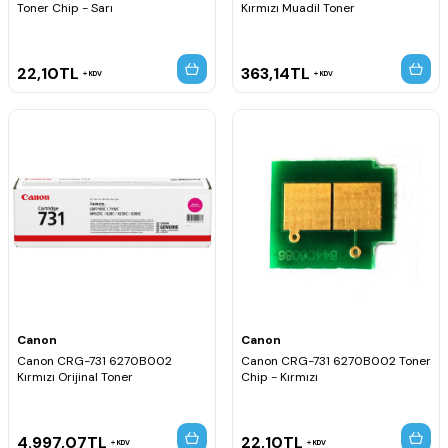
Toner Chip - Sarı
Kırmızı Muadil Toner
22,10
TL
363,14
TL
KDV
KDV
Canon
Canon
Canon CRG-731 6270B002
Canon CRG-731 6270B002 Toner
Kırmızı Orijinal Toner
Chip - Kırmızı
4.997,07
TL
22,10
TL
KDV
KDV