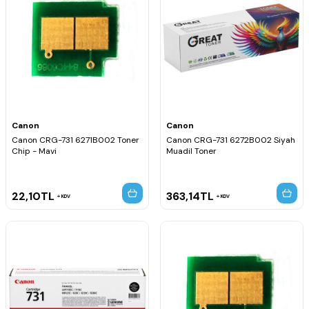
Canon
Canon
Canon CRG-731 6271B002 Toner
Canon CRG-731 6272B002 Siyah
Chip - Mavi
Muadil Toner
22,10
TL
363,14
TL
KDV
KDV