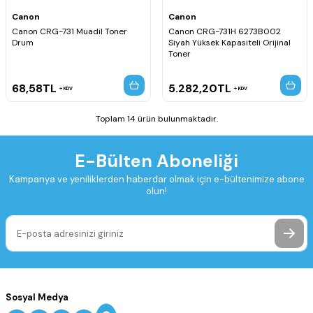
Canon
Canon
Canon CRG-731 Muadil Toner
Canon CRG-731H 6273B002
Drum
Siyah Yüksek Kapasiteli Orijinal
Toner
68,58
TL
5.282,20
TL
KDV
KDV
Toplam 14 ürün bulunmaktadır.
E-Bülten Aboneliği
Kampanya ve yeniliklerden haberdar olmak için e-bültenimize abone
olun!
Sosyal Medya