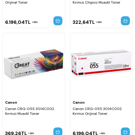
Orijinal Toner
Kırmızı Chipsiz Muadil Toner
6.196,04
TL
322,64
TL
KDV
KDV
Canon
Canon
Canon CRG-055 3014C002
Canon CRG-055 3014C002
Kırmızı Muadil Toner
Kırmızı Orijinal Toner
369,26
TL
6.196,04
TL
KDV
KDV