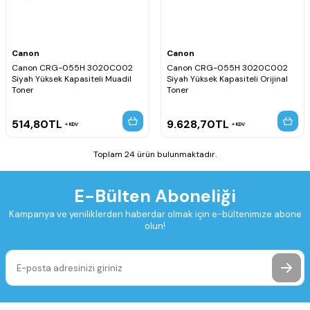
Canon
Canon
Canon CRG-055H 3020C002
Canon CRG-055H 3020C002
Siyah Yüksek Kapasiteli Muadil
Siyah Yüksek Kapasiteli Orijinal
Toner
Toner
514,80
TL
9.628,70
TL
KDV
KDV
Toplam 24 ürün bulunmaktadır.
E-Bülten Aboneliği
Kampanya ve yeniliklerden haberdar olmak için e-bültenimize abone
olun!