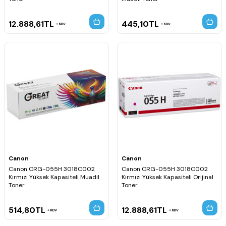
12.888,61
TL
445,10
TL
KDV
KDV
Canon
Canon
Canon CRG-055H 3018C002
Canon CRG-055H 3018C002
Kırmızı Yüksek Kapasiteli Muadil
Kırmızı Yüksek Kapasiteli Orijinal
Toner
Toner
514,80
TL
12.888,61
TL
KDV
KDV