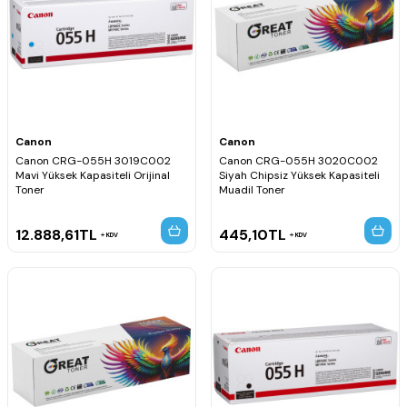
Canon
Canon
Canon CRG-055H 3019C002
Canon CRG-055H 3020C002
Mavi Yüksek Kapasiteli Orijinal
Siyah Chipsiz Yüksek Kapasiteli
Toner
Muadil Toner
12.888,61
TL
445,10
TL
KDV
KDV