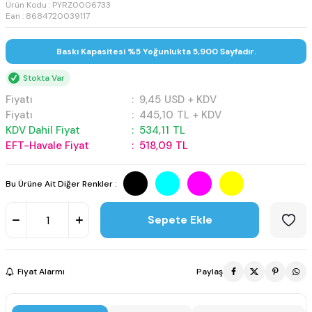
Ürün Kodu :
PYRZ0006733
Ean : 8684720039117
Baskı Kapasitesi %5 Yoğunlukta 5,900 Sayfadır.
Stokta Var
Fiyatı
:
9,45
USD + KDV
Fiyatı
:
445,10
TL + KDV
KDV Dahil Fiyat
:
534,11
TL
EFT-Havale Fiyat
:
518,09
TL
Bu Ürüne Ait Diğer Renkler :
Sepete Ekle
Fiyat Alarmı
Paylaş