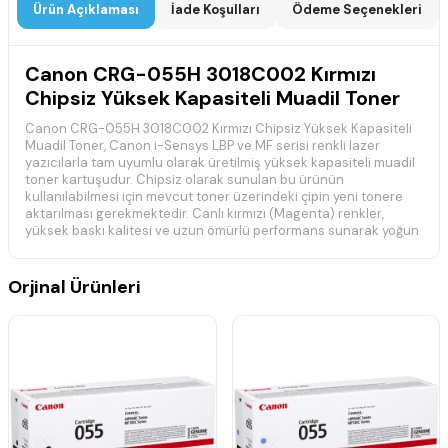
Ürün Açıklaması
İade Koşulları
Ödeme Seçenekleri
Canon CRG-055H 3018C002 Kırmızı
Chipsiz Yüksek Kapasiteli Muadil Toner
Canon CRG-055H 3018C002 Kırmızı Chipsiz Yüksek Kapasiteli
Muadil Toner, Canon i-Sensys LBP ve MF serisi renkli lazer
yazıcılarla tam uyumlu olarak üretilmiş yüksek kapasiteli muadil
toner kartuşudur. Chipsiz olarak sunulan bu ürünün
kullanılabilmesi için mevcut toner üzerindeki çipin yeni tonere
aktarılması gerekmektedir. Canlı kırmızı (Magenta) renkler,
yüksek baskı kalitesi ve uzun ömürlü performans sunarak yoğun
renkli baskı ihtiyaçları için ekonomik bir çözüm sağlar.
📋 Teknik Özellikler
Orjinal Ürünleri
Marka:
Canon Uyumlu
Model:
CRG-055H
Ürün Kodu:
3018C002
Renk:
Kırmızı (Magenta)
Ürün Tipi:
Muadil Toner
Baskı Teknolojisi:
Renkli Lazer
Yaklaşık Baskı Kapasitesi:
5.900 Sayfa
Uyumluluk:
Canon i-Sensys LBP ve MF Serisi
Durum:
Muadil (Chipsiz)