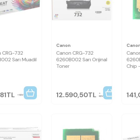
n
Canon
Cano
n CRG-732
Canon CRG-732
Cano
002 Sarı Muadil
6260B002 Sarı Orijinal
6260
Toner
Chip -
81
TL
12.590,50
TL
141
KDV
KDV