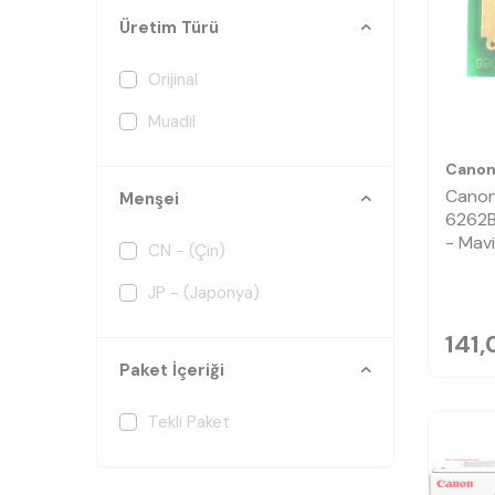
Üretim Türü
Orijinal
Muadil
Cano
Cano
Menşei
6262B
- Mavi
CN - (Çin)
JP - (Japonya)
141,
Paket İçeriği
Tekli Paket