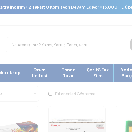
kstra İndirim • 2 Taksit 0 Komisyon Devam Ediyor • 15.000 TL Üz
Drum
Toner
Şerit&Fax
Yed
Mürekkep
Ünitesi
Tozu
Film
Parç
Tükenenleri Gösterme