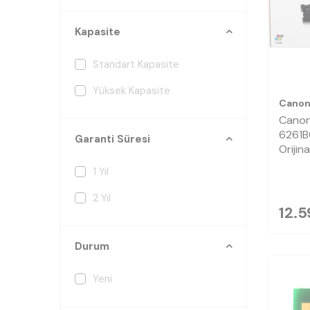
Kapasite
Standart Kapasite
Yüksek Kapasite
Cano
Cano
6261B
Garanti Süresi
Orijin
1 Yıl
2 Yıl
12.
Durum
Yeni