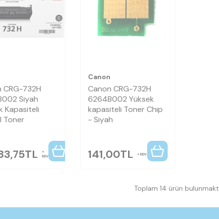
n
Canon
n CRG-732H
Canon CRG-732H
002 Siyah
6264B002 Yüksek
 Kapasiteli
kapasiteli Toner Chip
al Toner
- Siyah
83,75
TL
141,00
TL
KDV
KDV
Toplam 14 ürün bulunmakta