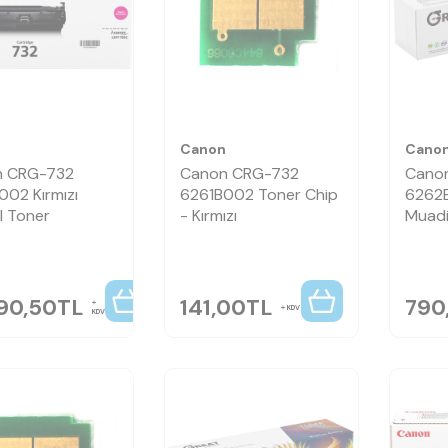
n
Canon
Cano
n CRG-732
Canon CRG-732
Cano
002 Kırmızı
6261B002 Toner Chip
6262
al Toner
- Kırmızı
Muadi
590,50
TL
141,00
TL
790
KDV
KDV