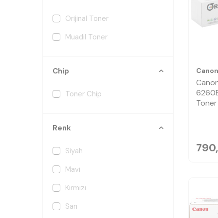
Orijinal Toner
Muadil Toner
Cano
Chip
Cano
6260B
Toner Chip
Toner
Renk
790,
Siyah
Mavi
Kırmızı
Sarı