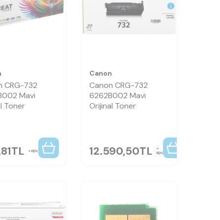
n
Canon
n CRG-732
Canon CRG-732
B002 Mavi
6262B002 Mavi
l Toner
Orijinal Toner
,81
TL
12.590,50
TL
KDV
KDV