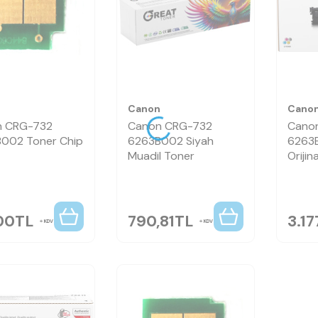
n
Canon
Cano
n CRG-732
Canon CRG-732
Cano
002 Toner Chip
6263B002 Siyah
6263
Muadil Toner
Orijin
00
TL
790,81
TL
3.17
KDV
KDV