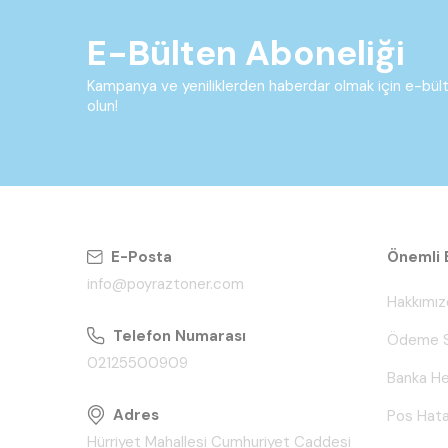
E-Bülten Aboneliği
Kampanya ve yeniliklerden haberdar olmak için e-bü
olun!
E-Posta
Önemli B
info@poyraztoner.com
Hakkımız
Telefon Numarası
Ödeme S
02125500909
Banka He
Adres
Pos Hata
Hürriyet Mahallesi Cumhuriyet Caddesi