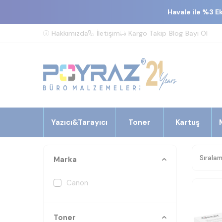
Havale ile %3 E
Hakkımızda
İletişim
Kargo Takip
Blog
Bayi Ol
Yazıcı&Tarayıcı
Toner
Kartuş
Marka
Canon
Toner