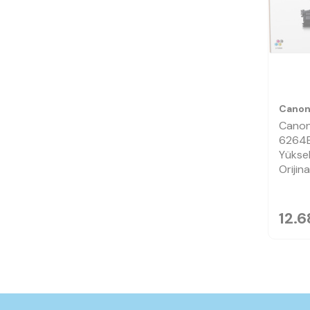
Cano
Cano
6264B
Yüksek
Orijin
12.6