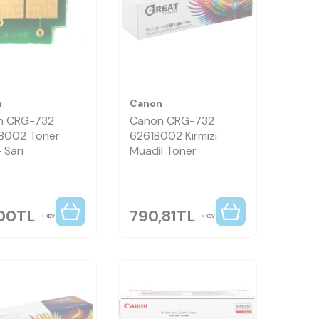
n
Canon
n CRG-732
Canon CRG-732
B002 Toner
6261B002 Kırmızı
 Sarı
Muadil Toner
,00
TL
790,81
TL
KDV
KDV