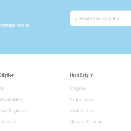
ltenimize abone
ilgiler
Hızlı Erişim
da
Mağaza
eçenekleri
Kargo Takip
sap Bilgilerimiz
Stok Durumu
 Kodları
Güvenli Alışveriş