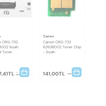
n
Canon
n CRG-732
Canon CRG-732
B002 Siyah
6263B002 Toner Chip
al Toner
- Siyah
7,41
TL
141,00
TL
KDV
KDV