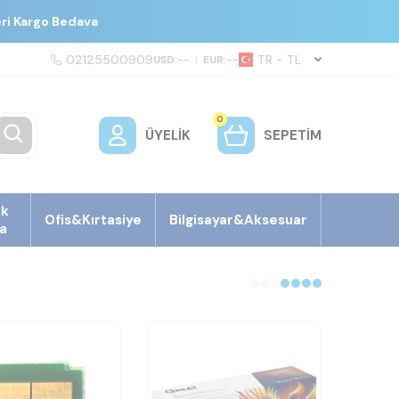
eri Kargo Bedava
02125500909
TR − TL
USD:
--
|
EUR:
--
0
ÜYELIK
SEPETIM
ek
Ofis&Kırtasiye
Bilgisayar&Aksesuar
a