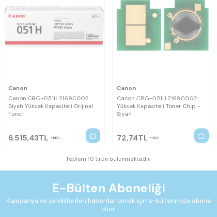
Canon
Canon
Canon CRG-051H 2169C002
Canon CRG-051H 2169C002
Siyah Yüksek Kapasiteli Orijinal
Yüksek Kapasiteli Toner Chip -
Toner
Siyah
6.515,43
TL
72,74
TL
KDV
KDV
Toplam 10 ürün bulunmaktadır.
E-Bülten Aboneliği
Kampanya ve yeniliklerden haberdar olmak için e-bültenimize abone
olun!