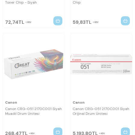
Toner Chip - Siyah
Chip
72,74
TL
59,83
TL
KDV
KDV
Canon
Canon
Canon CRG-051 2170C001 Siyah
Canon CRG-051 2170C001 Siyah
Muadil Drum Ünitesi
Orijinal Drum Ünitesi
268,47
TL
5.193,80
TL
KDV
KDV