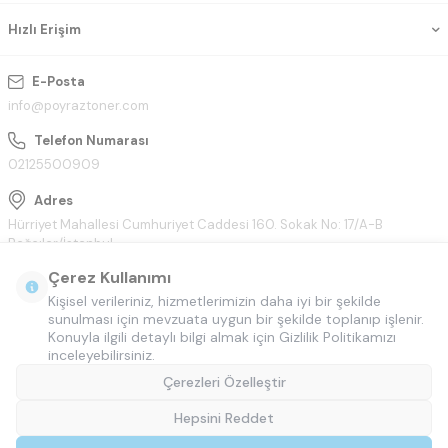
Hızlı Erişim
E-Posta
info@poyraztoner.com
Telefon Numarası
02125500909
Adres
Hürriyet Mahallesi Cumhuriyet Caddesi 160. Sokak No: 17/A-B
Bağcılar/İstanbul
Çerez Kullanımı
Kişisel verileriniz, hizmetlerimizin daha iyi bir şekilde
sunulması için mevzuata uygun bir şekilde toplanıp işlenir.
Konuyla ilgili detaylı bilgi almak için Gizlilik Politikamızı
inceleyebilirsiniz.
Çerezleri Özelleştir
Hepsini Reddet
© Tüm hakları saklıdır.
Poyraztoner.com