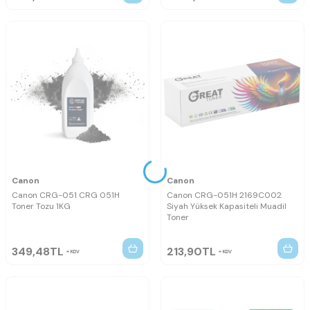
Canon
Canon
Canon CRG-051 CRG 051H
Canon CRG-051H 2169C002
Toner Tozu 1KG
Siyah Yüksek Kapasiteli Muadil
Toner
349,48
TL
213,90
TL
KDV
KDV