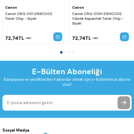
Canon
Canon
Canon CRG-051 2168C002
Canon CRG-051H 2169C002
Toner Chip - Siyah
Yüksek Kapasiteli Toner Chip -
Siyah
72,74
TL
72,74
TL
KDV
KDV
E-Bülten Aboneliği
Kampanya ve yeniliklerden haberdar olmak için e-bültenimize abone
olun!
Sosyal Medya