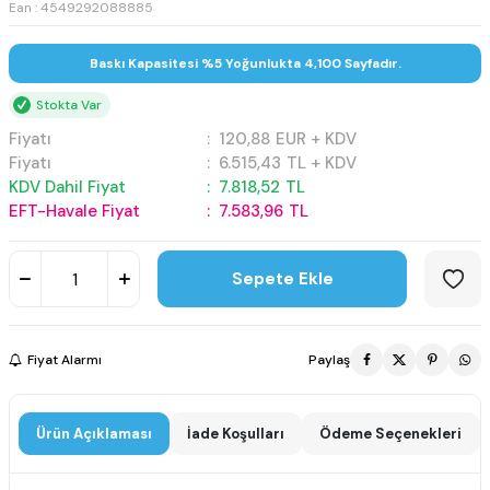
Ean : 4549292088885
Baskı Kapasitesi %5 Yoğunlukta 4,100 Sayfadır.
Stokta Var
Fiyatı
:
120,88
EUR + KDV
Fiyatı
:
6.515,43
TL + KDV
KDV Dahil Fiyat
:
7.818,52
TL
EFT-Havale Fiyat
:
7.583,96
TL
Sepete Ekle
Fiyat Alarmı
Paylaş
Ürün Açıklaması
İade Koşulları
Ödeme Seçenekleri