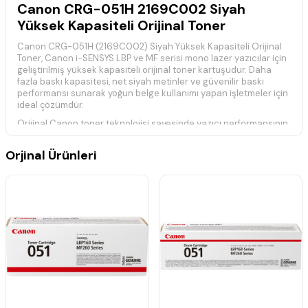
Canon CRG-051H 2169C002 Siyah
Yüksek Kapasiteli Orijinal Toner
Canon CRG-051H (2169C002) Siyah Yüksek Kapasiteli Orijinal
Toner, Canon i-SENSYS LBP ve MF serisi mono lazer yazıcılar için
geliştirilmiş yüksek kapasiteli orijinal toner kartuşudur. Daha
fazla baskı kapasitesi, net siyah metinler ve güvenilir baskı
performansı sunarak yoğun belge kullanımı yapan işletmeler için
ideal çözümdür.
Orijinal Canon toner teknolojisi sayesinde yazıcı performansının
korunmasına yardımcı olur. Ofis ortamlarında uzun süreli
kullanım, düşük baskı maliyeti ve kaliteli çıktı avantajı sağlar.
Orjinal Ürünleri
Ürün Bilgileri
Marka:
Canon
Model:
CRG-051H
Ürün Kodu:
2169C002
Renk:
Siyah
Ürün Tipi:
Yüksek Kapasiteli Orijinal Toner
Kullanım:
Mono lazer yazıcılar
Uyumlu Yazıcı Modelleri
Canon i-SENSYS LBP-162dw
Canon i-SENSYS LBP-162dwf