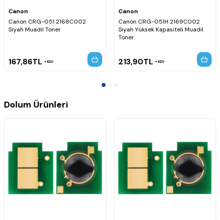
Canon
Canon
Canon CRG-051 2168C002
Canon CRG-051H 2169C002
Siyah Muadil Toner
Siyah Yüksek Kapasiteli Muadil
Toner
167,86
TL
213,90
TL
KDV
KDV
Dolum Ürünleri