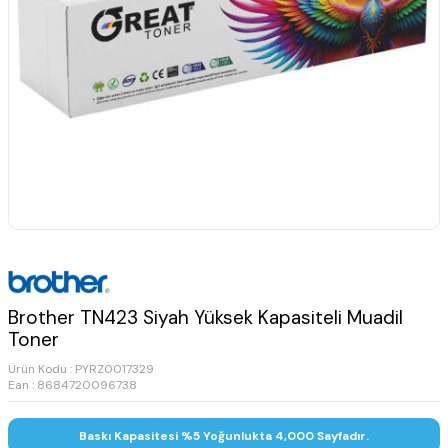
Brother TN423 Siyah Yüksek Kapasiteli Muadil
Toner
Ürün Kodu :
PYRZ0017329
Ean : 8684720096738
Baskı Kapasitesi %5 Yoğunlukta 4,000 Sayfadır.