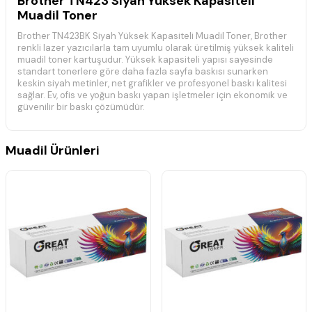
Brother TN423 Siyah Yüksek Kapasiteli
Muadil Toner
Brother TN423BK Siyah Yüksek Kapasiteli Muadil Toner, Brother
renkli lazer yazıcılarla tam uyumlu olarak üretilmiş yüksek kaliteli
muadil toner kartuşudur. Yüksek kapasiteli yapısı sayesinde
standart tonerlere göre daha fazla sayfa baskısı sunarken
keskin siyah metinler, net grafikler ve profesyonel baskı kalitesi
sağlar. Ev, ofis ve yoğun baskı yapan işletmeler için ekonomik ve
güvenilir bir baskı çözümüdür.
Ürün Bilgisi
Muadil Ürünleri
Ürün Tipi:
Muadil Toner Kartuşu
Marka Uyumluluğu:
Brother
Model:
TN423BK
Renk:
Siyah
Özellik:
Yüksek Kapasiteli
Kullanım Alanı:
Renkli Lazer Yazıcı
Brother TN423BK Siyah Muadil Toneri
Kullanan Yazıcı Modelleri
Brother DCP-L8410CDW Muadil Toner
Brother HL-L8260CDW Muadil Toner