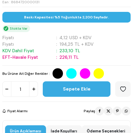
Ean : 8684720000131
Baskı Kapasitesi %5 Yoğunlukta 2,200 Sayfadır.
Stokta Var
Fiyatı
:
4,12
USD + KDV
Fiyatı
:
194,25
TL + KDV
KDV Dahil Fiyat
:
233,10
TL
EFT-Havale Fiyat
:
226,11
TL
Bu Ürüne Ait Diğer Renkler :
Sepete Ekle
Fiyat Alarmı
Paylaş
Ürün Açıklaması
İade Koşulları
Ödeme Seçenekleri