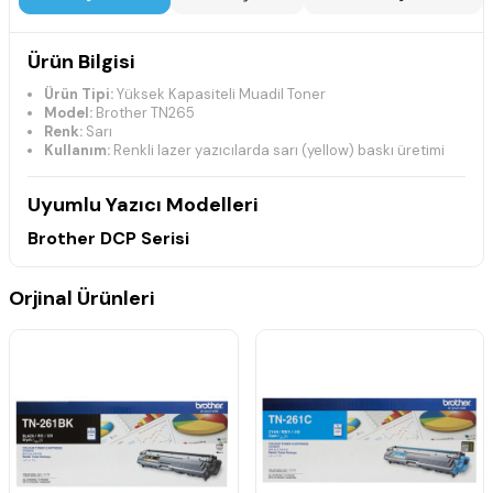
Ürün Bilgisi
Ürün Tipi:
Yüksek Kapasiteli Muadil Toner
Model:
Brother TN265
Renk:
Sarı
Kullanım:
Renkli lazer yazıcılarda sarı (yellow) baskı üretimi
Uyumlu Yazıcı Modelleri
Brother DCP Serisi
DCP-9015CDW
DCP-9020CDW
Orjinal Ürünleri
Brother HL Serisi
HL-3140CW
HL-3150CDN
HL-3150CDW
HL-3170CDW
Brother MFC Serisi
MFC-9130CW
MFC-9140CDN