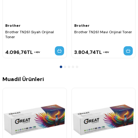
MFC-9330CDW
MFC-9335CDW
MFC-9340CDW
Brother
Brother
Brother TN261 Siyah Orijinal
Brother TN261 Mavi Orijinal Toner
Toner
4.096,76
TL
3.804,74
TL
KDV
KDV
Muadil Ürünleri