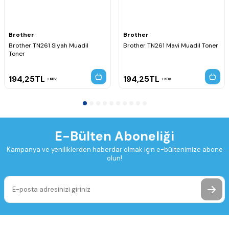
Brother
Brother
Brother TN261 Siyah Muadil
Brother TN261 Mavi Muadil Toner
Toner
194,25
TL
194,25
TL
KDV
KDV
E-Bülten Aboneliği
Kampanya ve yeniliklerden haberdar olmak için e-bültenimize abone
olun!