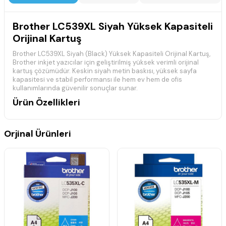
Brother LC539XL Siyah Yüksek Kapasiteli
Orijinal Kartuş
Brother LC539XL Siyah (Black) Yüksek Kapasiteli Orijinal Kartuş,
Brother inkjet yazıcılar için geliştirilmiş yüksek verimli orijinal
kartuş çözümüdür. Keskin siyah metin baskısı, yüksek sayfa
kapasitesi ve stabil performansı ile hem ev hem de ofis
kullanımlarında güvenilir sonuçlar sunar.
Ürün Özellikleri
Brother orijinal yüksek kapasiteli mürekkep kartuşudur.
Net ve keskin siyah baskı kalitesi sağlar.
Orjinal Ürünleri
Yüksek sayfa verimi ile uzun ömürlü kullanım sunar.
Belgelerde profesyonel baskı kalitesi sağlar.
Brother inkjet yazıcılarla tam uyumludur.
Uyumlu Yazıcı Modelleri
Brother DCP-J100
Brother DCP-J105
Brother MFC-J200
Teknik Bilgiler