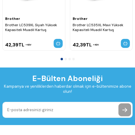
Brother
Brother
Brother LC539XL Siyah Yüksek
Brother LC535XL Mavi Yüksek
Kapasiteli Muadil Kartuş
Kapasiteli Muadil Kartuş
42,39
TL
42,39
TL
KDV
KDV
E-Bülten Aboneliği
Kampanya ve yeniliklerden haberdar olmak için e-bültenimize abone
olun!