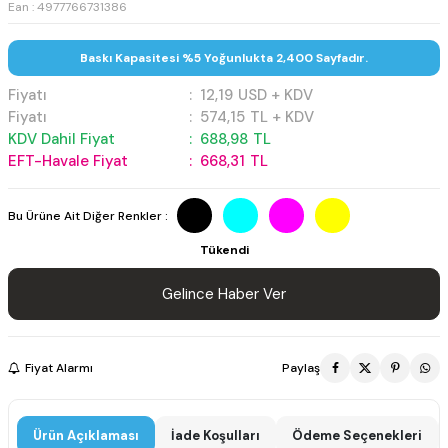
Ean : 4977766731386
Baskı Kapasitesi %5 Yoğunlukta 2,400 Sayfadır.
Fiyatı
:
12,19
USD + KDV
Fiyatı
:
574,15
TL + KDV
KDV Dahil Fiyat
:
688,98
TL
EFT-Havale Fiyat
:
668,31
TL
Bu Ürüne Ait Diğer Renkler :
Tükendi
Gelince Haber Ver
Fiyat Alarmı
Paylaş
Ürün Açıklaması
İade Koşulları
Ödeme Seçenekleri