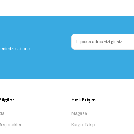
ltenimize abone
ilgiler
Hızlı Erişim
da
Mağaza
eçenekleri
Kargo Takip