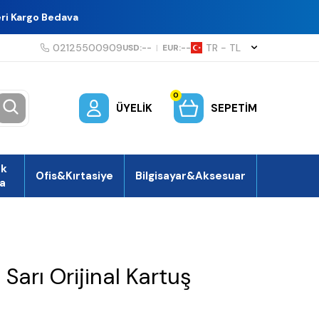
eri Kargo Bedava
02125500909
TR − TL
USD:
--
|
EUR:
--
0
ÜYELIK
SEPETIM
ek
Ofis&Kırtasiye
Bilgisayar&Aksesuar
a
Sarı Orijinal Kartuş