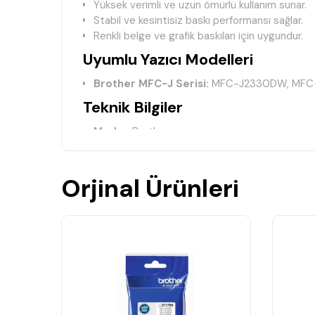
Yüksek verimli ve uzun ömürlü kullanım sunar.
Stabil ve kesintisiz baskı performansı sağlar.
Renkli belge ve grafik baskıları için uygundur.
Uyumlu Yazıcı Modelleri
Brother MFC-J Serisi:
MFC-J2330DW, MFC
Teknik Bilgiler
Marka:
Brother
Ürün Kodu:
LC3717
Renk:
Sarı (Yellow)
Ürün Tipi:
Orijinal Kartuş
Orjinal Ürünleri
Baskı Teknolojisi:
Inkjet
Neden Brother LC3717 Sarı Oriji
LC3717 Yellow kartuş, renkli baskılarda parlaklık 