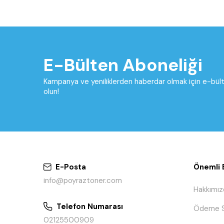
E-Bülten Aboneliği
Kampanya ve yeniliklerden haberdar olmak için e-bü
olun!
E-Posta
Önemli B
info@poyraztoner.com
Hakkımız
Telefon Numarası
Ödeme S
02125500909