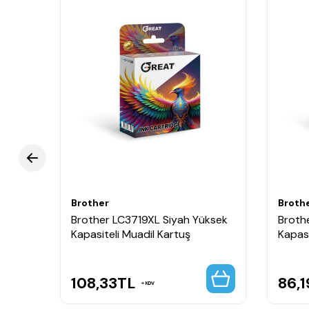
Brother
Broth
Brother LC3719XL Siyah Yüksek
Broth
ti
Kapasiteli Muadil Kartuş
Kapasi
108,33
TL
86,1
KDV