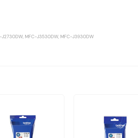
-J2730DW, MFC-J3530DW, MFC-J3930DW
nal Kartuş?
ve doğruluk sağlar. Orijinal yapısı sayesinde yazıcıyla tam uyumlu ça