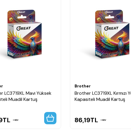
er
Brother
er LC3719XL Mavi Yüksek
Brother LC3719XL Kırmızı 
teli Muadil Kartuş
Kapasiteli Muadil Kartuş
9
TL
86,19
TL
KDV
KDV