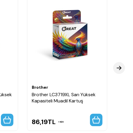
Brother
Broth
Yüksek
Brother LC3719XL Sarı Yüksek
Broth
Kapasiteli Muadil Kartuş
Kapas
86,19
TL
366
KDV