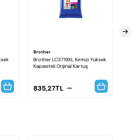
Brother
Broth
ksek
Brother LC3719XL Kırmızı Yüksek
Broth
Kapasiteli Orijinal Kartuş
Kapasi
835,27
TL
835
KDV