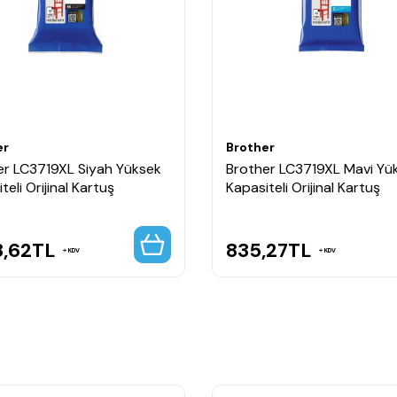
er
Brother
er LC3719XL Siyah Yüksek
Brother LC3719XL Mavi Yü
teli Orijinal Kartuş
Kapasiteli Orijinal Kartuş
8,62
TL
835,27
TL
KDV
KDV