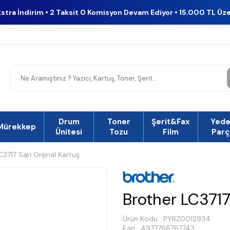
kstra İndirim • 2 Taksit 0 Komisyon Devam Ediyor • 15.000 TL Üz
Drum
Toner
Şerit&Fax
Yed
Mürekkep
Ünitesi
Tozu
Film
Parç
3717 Sarı Orijinal Kartuş
Brother LC3717 
Ürün Kodu :
PYRZ0012934
Ean : 4977766767743