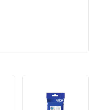
lışır ve uzun süre stabil baskı performansı sunar.