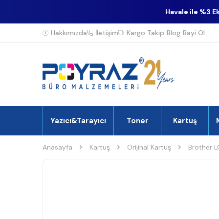
Havale ile %3 E
Hakkımızda
İletişim
Kargo Takip
Blog
Bayi Ol
Yazıcı&Tarayıcı
Toner
Kartuş
Anasayfa
Kartuş
Orijinal Kartuş
Brother LC