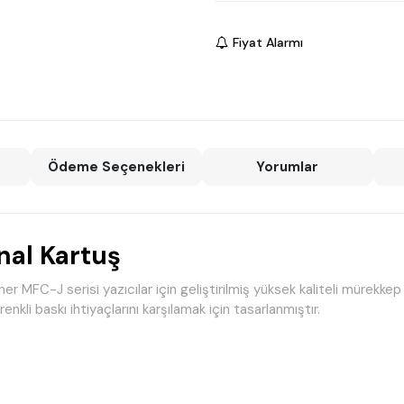
Fiyat Alarmı
Ödeme Seçenekleri
Yorumlar
inal Kartuş
er MFC-J serisi yazıcılar için geliştirilmiş yüksek kaliteli mürekkep
nkli baskı ihtiyaçlarını karşılamak için tasarlanmıştır.