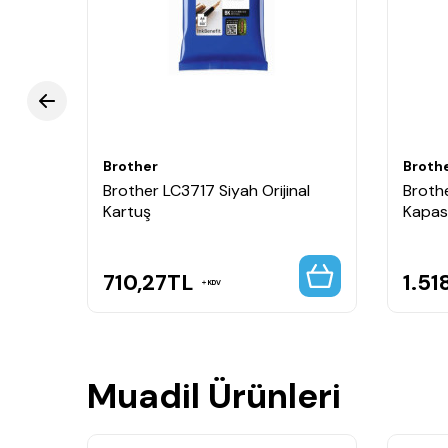
Brother
Broth
nal
Brother LC3717 Siyah Orijinal
Broth
Kartuş
Kapasi
710,27
TL
1.51
KDV
Muadil Ürünleri