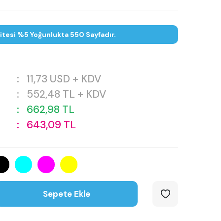
itesi %5 Yoğunlukta 550 Sayfadır.
:
11,73
USD + KDV
:
552,48
TL + KDV
:
662,98
TL
:
643,09
TL
Sepete Ekle