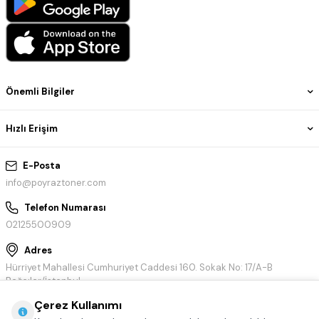
Önemli Bilgiler
Hızlı Erişim
E-Posta
info@poyraztoner.com
Telefon Numarası
02125500909
Adres
Hürriyet Mahallesi Cumhuriyet Caddesi 160. Sokak No: 17/A-B
Bağcılar/İstanbul
Çerez Kullanımı