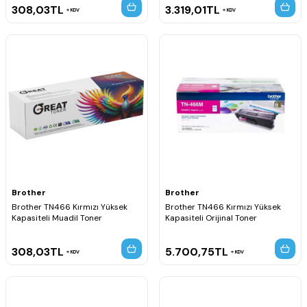
308,03
TL
3.319,01
TL
KDV
KDV
Brother
Brother
Brother TN466 Kırmızı Yüksek
Brother TN466 Kırmızı Yüksek
Kapasiteli Muadil Toner
Kapasiteli Orijinal Toner
308,03
TL
5.700,75
TL
KDV
KDV