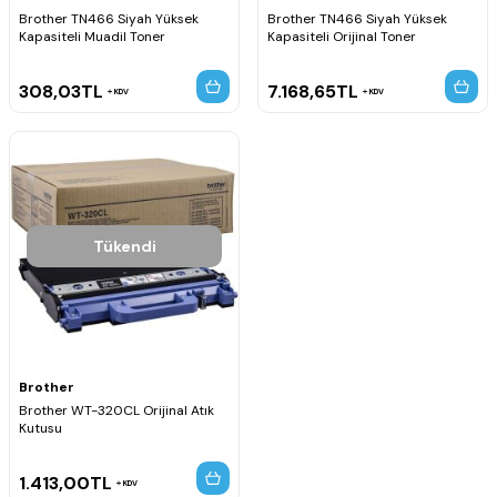
Brother TN466 Siyah Yüksek
Brother TN466 Siyah Yüksek
Kapasiteli Muadil Toner
Kapasiteli Orijinal Toner
308,03
TL
7.168,65
TL
KDV
KDV
Tükendi
Brother
Brother WT-320CL Orijinal Atık
Kutusu
1.413,00
TL
KDV