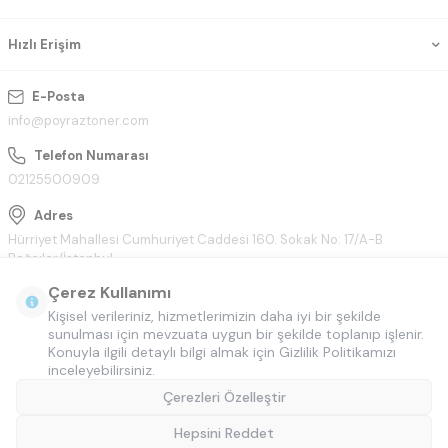
Hızlı Erişim
E-Posta
info@poyraztoner.com
Telefon Numarası
02125500909
Adres
Hürriyet Mahallesi Cumhuriyet Caddesi 160. Sokak No: 17/A-B
Bağcılar/İstanbul
Çerez Kullanımı
Kişisel verileriniz, hizmetlerimizin daha iyi bir şekilde
sunulması için mevzuata uygun bir şekilde toplanıp işlenir.
Konuyla ilgili detaylı bilgi almak için Gizlilik Politikamızı
inceleyebilirsiniz.
Çerezleri Özelleştir
Hepsini Reddet