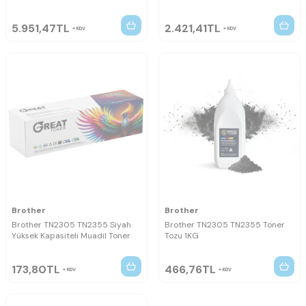
5.951,47
TL
2.421,41
TL
KDV
KDV
Brother
Brother
Brother TN2305 TN2355 Siyah
Brother TN2305 TN2355 Toner
Yüksek Kapasiteli Muadil Toner
Tozu 1KG
173,80
TL
466,76
TL
KDV
KDV